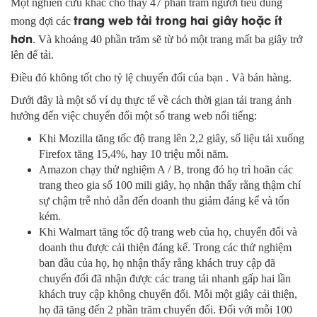
Một nghiên cứu khác cho thấy 47 phần trăm người tiêu dùng
trang web tải trong hai giây hoặc ít
mong đợi các
hơn
. Và khoảng 40 phần trăm sẽ từ bỏ một trang mất ba giây trở
lên để tải.
Điều đó không tốt cho tỷ lệ chuyển đổi của bạn . Và bán hàng.
Dưới đây là một số ví dụ thực tế về cách thời gian tải trang ảnh
hưởng đến việc chuyển đổi một số trang web nổi tiếng:
Khi Mozilla tăng tốc độ trang lên 2,2 giây, số liệu tải xuống
Firefox tăng 15,4%, hay 10 triệu mỗi năm.
Amazon chạy thử nghiệm A / B, trong đó họ trì hoãn các
trang theo gia số 100 mili giây, họ nhận thấy rằng thậm chí
sự chậm trễ nhỏ dẫn đến doanh thu giảm đáng kể và tốn
kém.
Khi Walmart tăng tốc độ trang web của họ, chuyển đổi và
doanh thu được cải thiện đáng kể. Trong các thử nghiệm
ban đầu của họ, họ nhận thấy rằng khách truy cập đã
chuyển đổi đã nhận được các trang tải nhanh gấp hai lần
khách truy cập không chuyển đổi. Mỗi một giây cải thiện,
họ đã tăng đến 2 phần trăm chuyển đổi. Đối với mỗi 100