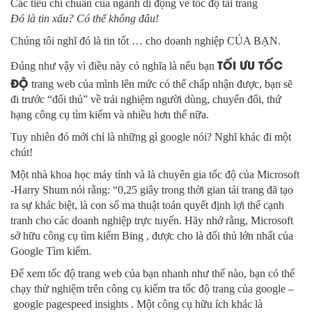
Các tiêu chí chuẩn của ngành di động về tốc độ tải trang
Đó là tin xấu? Có thể không đâu!
Chúng tôi nghĩ đó là tin tốt … cho doanh nghiệp CỦA BẠN.
TỐI ƯU TỐC
Đúng như vậy vì điều này có nghĩa là nếu bạn
ĐỘ
trang web của mình lên mức có thể chấp nhận được, bạn sẽ
đi trước “đối thủ” về trải nghiệm người dùng, chuyển đổi, thứ
hạng công cụ tìm kiếm và nhiều hơn thế nữa.
Tuy nhiên đó mới chỉ là những gì google nói? Nghĩ khác đi một
chút!
Một nhà khoa học máy tính và là chuyên gia tốc độ của Microsoft
-Harry Shum nói rằng: “0,25 giây trong thời gian tải trang đã tạo
ra sự khác biệt, là con số ma thuật toán quyết định lợi thế cạnh
tranh cho các doanh nghiệp trực tuyến. Hãy nhớ rằng, Microsoft
sở hữu công cụ tìm kiếm Bing , được cho là đối thủ lớn nhất của
Google Tìm kiếm.
Để xem tốc độ trang web của bạn nhanh như thế nào, bạn có thể
chạy thử nghiệm trên công cụ kiểm tra tốc độ trang của google –
google pagespeed insights . Một công cụ hữu ích khác là