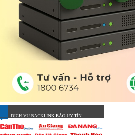
DỊCH VỤ BACKLINK BÁO UY TÍN