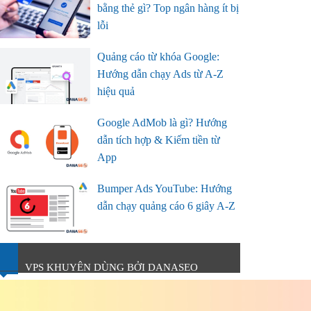
bằng thẻ gì? Top ngân hàng ít bị
lỗi
Quảng cáo từ khóa Google:
Hướng dẫn chạy Ads từ A-Z
hiệu quả
Google AdMob là gì? Hướng
dẫn tích hợp & Kiếm tiền từ
App
Bumper Ads YouTube: Hướng
dẫn chạy quảng cáo 6 giây A-Z
VPS KHUYÊN DÙNG BỞI DANASEO