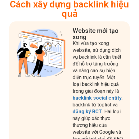
Website mới tạo
xong
Khi vừa tạo xong
website, sử dụng dịch
vụ backlink là cần thiết
để hỗ trợ tăng trưởng
và nâng cao sự hiện
diện trực tuyến. Một
loại backlink hiệu quả
trong giai đoạn này là
backlink social entity
,
backlink từ toplist và
đăng ký BCT
. Hai loại
này giúp xác thực
thương hiệu của
website với Google và
làm nổi bật chủ đề SEO
của bạn.