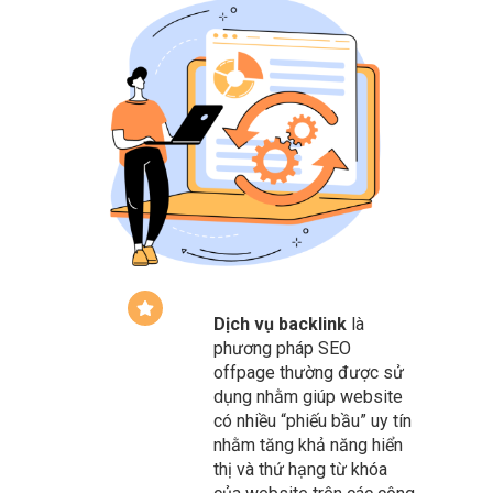
Dịch vụ backlink
là
phương pháp SEO
offpage thường được sử
dụng nhằm giúp website
có nhiều “phiếu bầu” uy tín
nhằm tăng khả năng hiển
thị và thứ hạng từ khóa
của website trên các công
cụ tìm kiếm, đặc biệt là
google. Bao gồm các