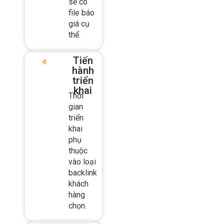
thể.
Tiến
hành
triển
khai
Thời
gian
triển
khai
phụ
thuộc
vào loại
backlink
khách
hàng
chọn.
Bàn
giao
cho