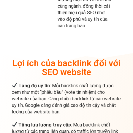
vào độ phủ và uy tín của
các trang báo.
Lợi ích của backlink đối với
SEO website
Tăng độ uy tín
: Mỗi backlink chất lượng được
xem như một “phiếu bầu” (vote tín nhiệm) cho
website của bạn. Càng nhiều backlink từ các website
uy tín, Google càng đánh giá cao độ tin cậy và chất
lượng của website bạn.
Tăng lưu lượng truy cập
: Mua backlink chất
lượng từ các trang liên quan, có traffic lớn truyền link
juice mạnh mẽ và phổ biến giúp thu hút khách hàng
tiềm năng và mở rộng phạm vi tiếp cận, nâng cao
cạnh tranh so với đối thủ.