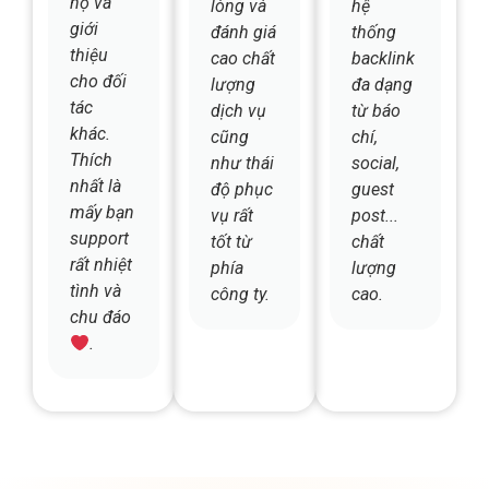
cho đối
lượng
đa dạng
tác
dịch vụ
từ báo
khác.
cũng
chí,
Thích
như thái
social,
nhất là
độ phục
guest
mấy bạn
vụ rất
post...
support
tốt từ
chất
rất nhiệt
phía
lượng
tình và
công ty.
cao.
chu đáo
.
Hơn 1000+ khách hàng và đối
tác tin tưởng