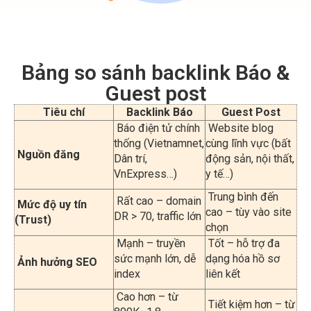
Bảng so sánh backlink Báo &
Guest post
Tiêu chí
Backlink Báo
Guest Post
Báo điện tử chính
Website blog
thống (Vietnamnet,
cùng lĩnh vực (bất
Nguồn đăng
Dân trí,
động sản, nội thất,
VnExpress…)
y tế…)
Trung bình đến
Rất cao – domain
Mức độ uy tín
cao – tùy vào site
DR > 70, traffic lớn
(Trust)
chọn
Mạnh – truyền
Tốt – hỗ trợ đa
sức mạnh lớn, dễ
dạng hóa hồ sơ
Ảnh hưởng SEO
index
liên kết
Cao hơn – từ
Tiết kiệm hơn – từ
800K–1.8
Chi phí
300K–500K/link
triệu/link
Phải theo mẫu nội
Linh hoạt theo nội