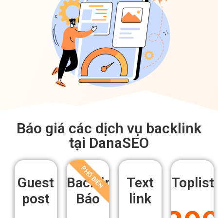
Báo giá các dịch vụ backlink
tại DanaSEO
PHỔ BIẾN
Guest
Backlink
Text
Toplist
post
Báo
link
29
399
799
1.8
K/tháng