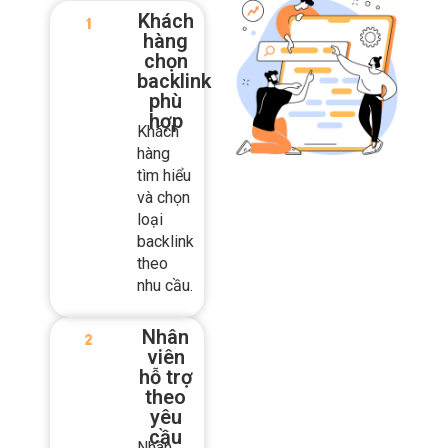
chọn
backlink
phù
hợp
Khách
hàng
tìm hiểu
và chọn
loại
backlink
theo
nhu cầu.
Nhân
viên
hỗ trợ
theo
yêu
cầu
Nhân
viên hỗ
trợ tư