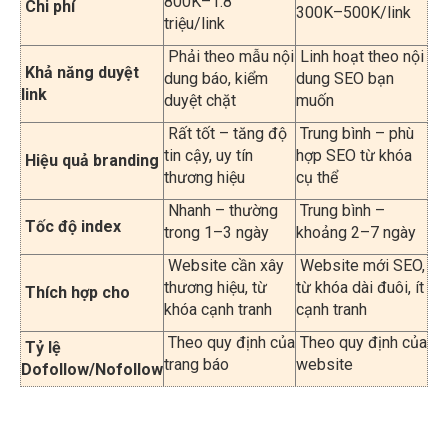
Khả năng duyệt
dung báo, kiểm
dung SEO bạn
link
duyệt chặt
muốn
Rất tốt – tăng độ
Trung bình – phù
tin cậy, uy tín
hợp SEO từ khóa
Hiệu quả branding
thương hiệu
cụ thể
Nhanh – thường
Trung bình –
Tốc độ index
trong 1–3 ngày
khoảng 2–7 ngày
Website cần xây
Website mới SEO,
thương hiệu, từ
từ khóa dài đuôi, ít
Thích hợp cho
khóa cạnh tranh
cạnh tranh
Theo quy định của
Theo quy định của
Tỷ lệ
trang báo
website
Dofollow/Nofollow
Cách xây dựng backlink hiệu
quả