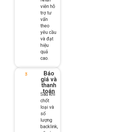
vấn
theo
yêu cầu
và đạt
hiệu
quả
cao.
Báo
giá và
thanh
toán
Sau khi
chốt
loại và
số
lượng
backlink,
sẽ có
file báo
giá cụ