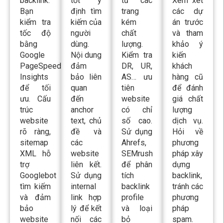
tốc độ
người
chất
và tham
bằng
dùng.
lượng.
khảo ý
Google
Nội dung
Kiểm tra
kiến
PageSpeed
đảm
DR, UR,
khách
Insights
bảo liên
AS… ưu
hàng cũ
để tối
quan
tiên
để đánh
ưu. Cấu
đến
website
giá chất
trúc
anchor
có chỉ
lượng
website
text, chủ
số cao.
dịch vụ.
rõ ràng,
đề và
Sử dụng
Hỏi về
sitemap
các
Ahrefs,
phương
XML hỗ
website
SEMrush
pháp xây
trợ
liên kết.
để phân
dựng
Googlebot
Sử dụng
tích
backlink,
tìm kiếm
internal
backlink
tránh các
và đảm
link hợp
profile
phương
bảo
lý để kết
và loại
pháp
website
nối các
bỏ
spam.
thân
trang,
backlink
Yêu cầu
thiện với
nâng cao
xấu.
báo cáo
di động
“authority”
Đảm
minh