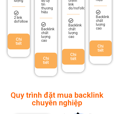
Backlink
2 link
chất
dofollow
lượng
Backlink
cao
Backlink
chất
chất
lượng
lượng
cao
Chi
cao
tiết
Chi
tiết
Chi
Chi
tiết
tiết
Quy trình đặt mua backlink
chuyên nghiệp
Khách
hàng