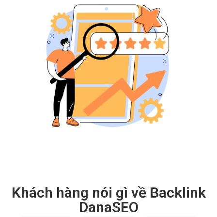
Khách hàng nói gì về Backlink
DanaSEO
Hồ Đức
Trần Chí
Lê Than
Tiến
Quyết
Tuấn