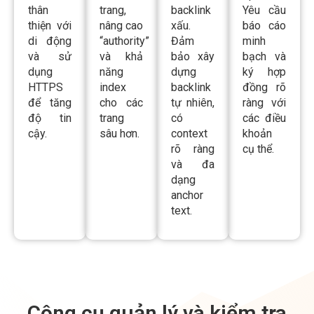
và sử
và khả
bảo xây
bạch và
dụng
năng
dựng
ký hợp
HTTPS
index
backlink
đồng rõ
để tăng
cho các
tự nhiên,
ràng với
độ tin
trang
có
các điều
cậy.
sâu hơn.
context
khoản
rõ ràng
cụ thể.
và đa
dạng
anchor
text.
Công cụ quản lý và kiểm tra
hiệu quả backlink