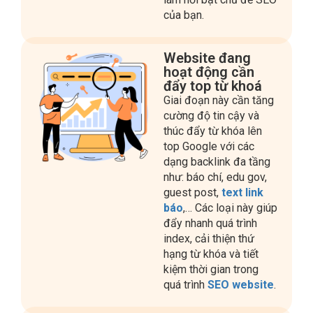
Website đang
hoạt động cần
đẩy top từ khoá
Giai đoạn này cần tăng
cường độ tin cậy và
thúc đẩy từ khóa lên
top Google với các
dạng backlink đa tầng
như: báo chí, edu gov,
guest post,
text link
báo
,… Các loại này giúp
đẩy nhanh quá trình
index, cải thiện thứ
hạng từ khóa và tiết
kiệm thời gian trong
quá trình
SEO website
.
Website đã có
thứ hạng cần duy