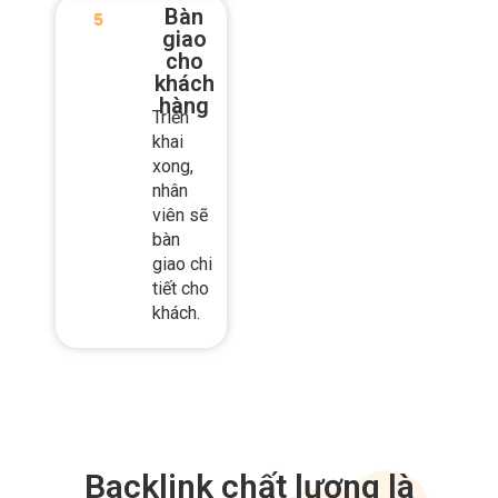
khách
hàng
Triển
khai
xong,
nhân
viên sẽ
bàn
giao chi
tiết cho
khách.
Backlink chất lượng là
backlink như thế nào?