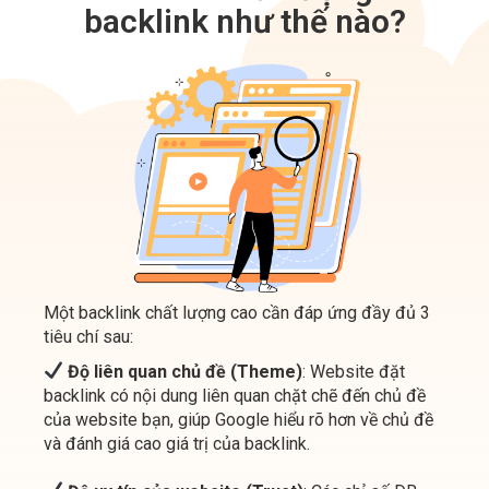
Một backlink chất lượng cao cần đáp ứng đầy đủ 3
tiêu chí sau:
Độ liên quan chủ đề (Theme)
: Website đặt
backlink có nội dung liên quan chặt chẽ đến chủ đề
của website bạn, giúp Google hiểu rõ hơn về chủ đề
và đánh giá cao giá trị của backlink.
Độ uy tín của website (Trust)
: Các chỉ số DR
UR, tuổi đời tên miền càng lâu, càng có uy tín trong
mắt Google.