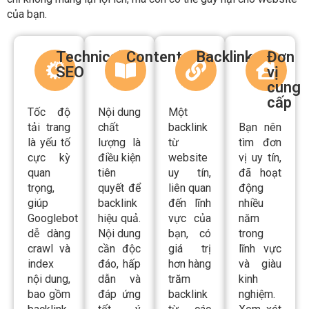
Technical
Content​
Backlink
Đơn
SEO
vị
cung
cấp​
Tốc độ
Nội dung
Một
tải trang
chất
backlink
Bạn nên
là yếu tố
lượng là
từ
tìm đơn
cực kỳ
điều kiện
website
vị uy tín,
quan
tiên
uy tín,
đã hoạt
trọng,
quyết để
liên quan
động
giúp
backlink
đến lĩnh
nhiều
Googlebot
hiệu quả.
vực của
năm
dễ dàng
Nội dung
bạn, có
trong
crawl và
cần độc
giá trị
lĩnh vực
index
đáo, hấp
hơn hàng
và giàu
nội dung,
dẫn và
trăm
kinh
bao gồm
đáp ứng
backlink
nghiệm.
backlink.
tốt ý
từ các
Xem xét
Bạn
định tìm
trang
các dự
kiểm tra
kiếm của
kém
án trước