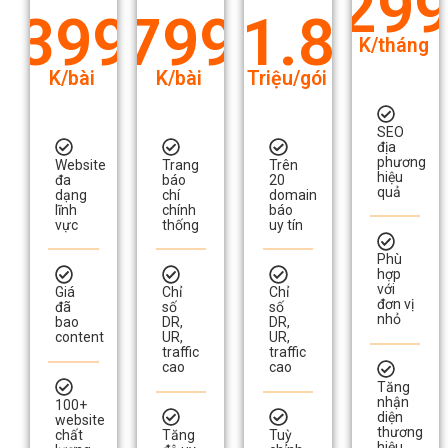
K/bài
K/bài
Triệu/gói
SEO
địa
phương
Website
Trang
Trên
hiệu
đa
báo
20
quả
dạng
chí
domain
lĩnh
chính
báo
vực
thống
uy tín
Phù
hợp
với
Giá
Chỉ
Chỉ
đơn vị
đã
số
số
nhỏ
bao
DR,
DR,
content
UR,
UR,
traffic
traffic
cao
cao
Tăng
nhận
100+
diện
website
thương
chất
Tăng
Tuỳ
hiệu​
lượng
độ uy
chỉnh
tín
link
thương
do/nofollow
hiệu