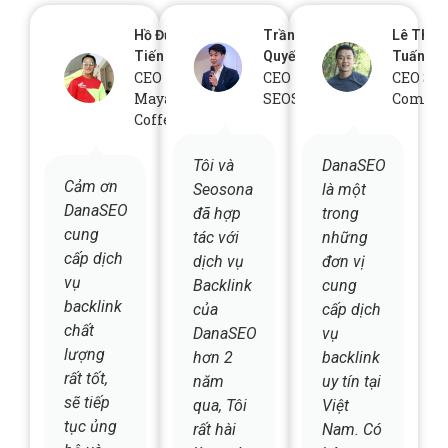
CEO
CEO
CEO Sk
Mayaca
SEOSONA
Comput
Coffee
Tôi và
DanaSEO
Cảm ơn
Seosona
là một
DanaSEO
đã hợp
trong
cung
tác với
những
cấp dịch
dịch vụ
đơn vị
vụ
Backlink
cung
backlink
của
cấp dịch
chất
DanaSEO
vụ
lượng
hơn 2
backlink
rất tốt,
năm
uy tín tại
sẽ tiếp
qua, Tôi
Việt
tục ủng
rất hài
Nam. Có
hộ và
lòng và
hệ
giới
đánh giá
thống
thiệu
cao chất
backlink