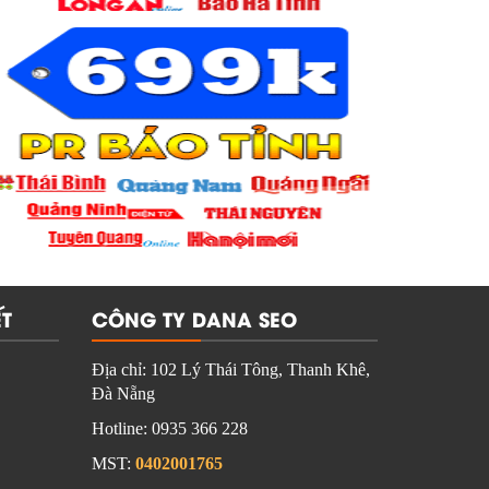
T
CÔNG TY DANA SEO
Địa chỉ:
102 Lý Thái Tông, Thanh Khê,
Đà Nẵng
Hotline:
0935 366 228
MST:
0402001765