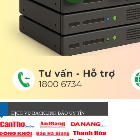
DỊCH VỤ BACKLINK BÁO UY TÍN