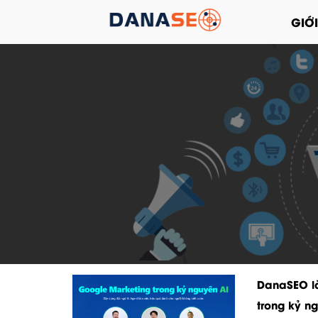
GIỚI
DanaSEO là
trong kỷ n