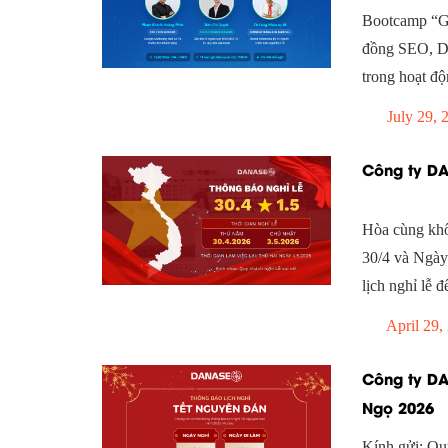
Bootcamp “Go
đồng SEO, Di
trong hoạt độ
July 29, 
Công ty DA
Hòa cùng kh
30/4 và Ngày
lịch nghỉ lễ 
April 29,
Công ty DA
Ngọ 2026
Kính gửi: Qu