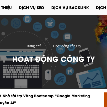
 THIỆU
DỊCH VỤ SEO
DỊCH VỤ BACKLINK
DỊCH
Trang chủ
Hoạt động công ty
HOẠT ĐỘNG CÔNG TY
 Nhà tài trợ Vàng Bootcamp “Google Marketing
guyên AI”