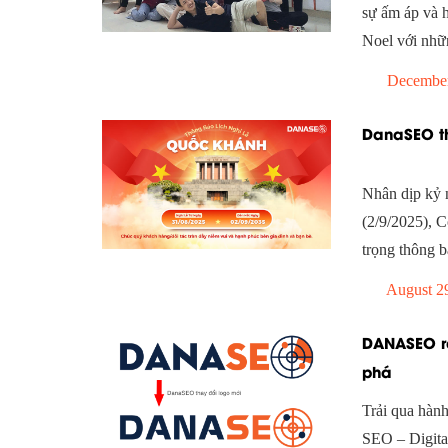
sự ấm áp và 
Noel với nhữ
December
DanaSEO th
Nhân dịp kỷ 
(2/9/2025), 
trọng thông b
August 2
DANASEO ra
phá
Trải qua hành
SEO – Digita