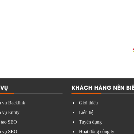
 VỤ
KHÁCH HÀNG NÊN BIẾ
 vụ Backlink
Giới thiệu
 vụ Entity
Liên hệ
 tạo SEO
Tuyển dụng
h vụ SEO
Hoạt động công ty