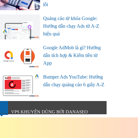
lỗi
Quảng cáo từ khóa Google:
Hướng dẫn chạy Ads từ A-Z
hiệu quả
Google AdMob là gì? Hướng
dẫn tích hợp & Kiếm tiền từ
App
Bumper Ads YouTube: Hướng
dẫn chạy quảng cáo 6 giây A-Z
VPS KHUYÊN DÙNG BỞI DANASEO