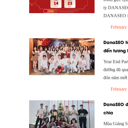
ty DANASEO,
DANASEO xin 
February 
DanaSEO tổ
đến tương 
Year End Par
đường đã qua
đón năm mới v
February 
DanaSEO đ
chia
Mùa Giáng Si