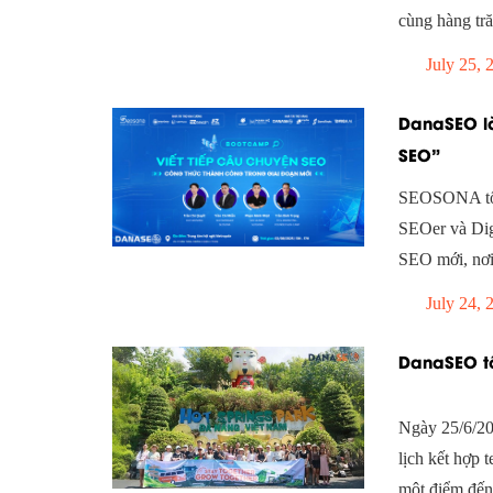
cùng hàng tr
July 25, 
DanaSEO là
SEO”
SEOSONA tổ 
SEOer và Dig
SEO mới, nơi 
July 24, 
DanaSEO tổ
Ngày 25/6/20
lịch kết hợp 
một điểm đến 