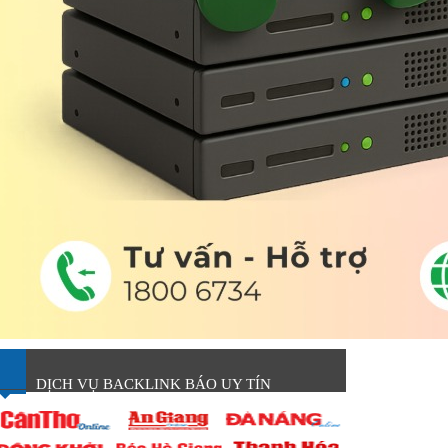
DỊCH VỤ BACKLINK BÁO UY TÍN