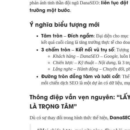
liên tục đột
phản ánh tinh thần đội ngũ DanaSEO:
trường một bước
.
Ý nghĩa biểu tượng mới
Tâm tròn – Đích ngắm
: Đại diện cho mục 
kết quả cuối cùng là tăng trưởng thực tế cho do
3 chấm tròn – Kết nối vũ trụ số
: Tượng 
Khách hàng – DanaSEO – Google
, luôn
Chiến lược – Kỹ thuật – Nội dung
, là 3 
Lắng nghe – Hành động – Chuyển đổi
, p
Đường tròn đồng tâm và lưới cắt
: Thể
mỗi chiến dịch SEO là một dự án có dữ liệu, mục
Thông điệp vẫn vẹn nguyên: “L
LÀ TRỌNG TÂM”
DanaSE
Dù có sự thay đổi trong hình thức thể hiện,