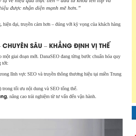
tụ về hiệu quả thực tiễn – đưa từ khóa lên top và
 hiệu được nhận diện mạnh mẽ hơn.”
g, hiện đại, truyền cảm hơn – đúng với kỳ vọng của khách hàng
– CHUYÊN SÂU – KHẲNG ĐỊNH VỊ THẾ
cho một giai đoạn mới. DanaSEO đang từng bước chuẩn hóa quy
 tới:
rong lĩnh vực SEO và truyền thông thương hiệu tại miền Trung
a) trong tối ưu nội dung và SEO tổng thể.
àng
, nâng cao trải nghiệm từ tư vấn đến vận hành.