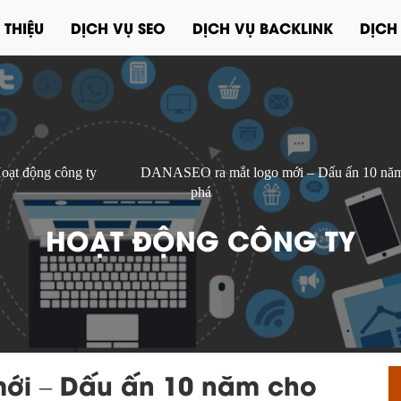
 THIỆU
DỊCH VỤ SEO
DỊCH VỤ BACKLINK
DỊCH
oạt động công ty
DANASEO ra mắt logo mới – Dấu ấn 10 năm 
phá
HOẠT ĐỘNG CÔNG TY
ới – Dấu ấn 10 năm cho