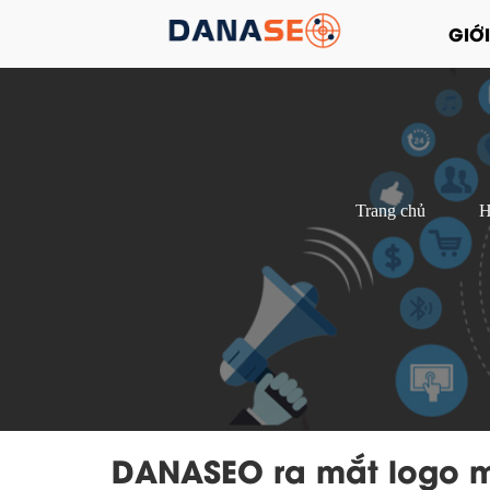
GIỚI
Trang chủ
H
DANASEO ra mắt logo m