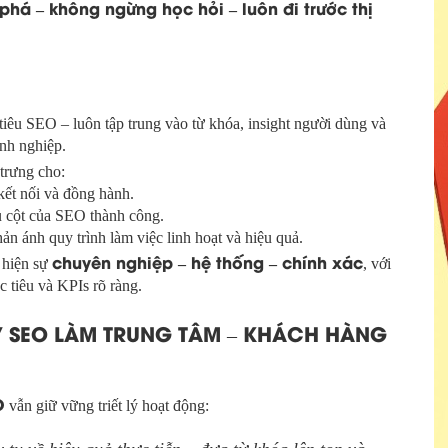
 phá – không ngừng học hỏi – luôn đi trước thị
tiêu SEO – luôn tập trung vào từ khóa, insight người dùng và
anh nghiệp.
trưng cho:
 kết nối và đồng hành.
trụ cột của SEO thành công.
hản ánh quy trình làm việc linh hoạt và hiệu quả.
chuyên nghiệp – hệ thống – chính xác
 hiện sự
, với
 tiêu và KPIs rõ ràng.
ẤY SEO LÀM TRUNG TÂM – KHÁCH HÀNG
O
vẫn giữ vững triết lý hoạt động: