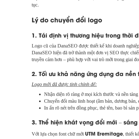
tục.
Lý do chuyển đổi logo
1. Tái định vị thương hiệu trong thời đ
Logo cũ của DanaSEO được thiết kế khi doanh nghiệp c
DanaSEO hiện đã trở thành một đơn vị SEO thực chiến 
truyền cảm hơn – phù hợp với vai trò mới trong giai 
2. Tối ưu khả năng ứng dụng đa nền 
Logo mới đã được tinh chỉnh để:
Nhận diện rõ ràng ở mọi kích thước và nền tảng 
Chuyển đổi màu linh hoạt (âm bản, dương bản, đ
In ấn rõ nét trên đồng phục, thẻ tên, bao bì sả
3. Thể hiện khát vọng đổi mới – sáng
UTM Eremitage
Với lựa chọn font chữ mới
, thiết 