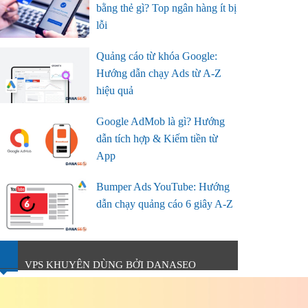
bằng thẻ gì? Top ngân hàng ít bị
lỗi
Quảng cáo từ khóa Google:
Hướng dẫn chạy Ads từ A-Z
hiệu quả
Google AdMob là gì? Hướng
dẫn tích hợp & Kiếm tiền từ
App
Bumper Ads YouTube: Hướng
dẫn chạy quảng cáo 6 giây A-Z
VPS KHUYÊN DÙNG BỞI DANASEO