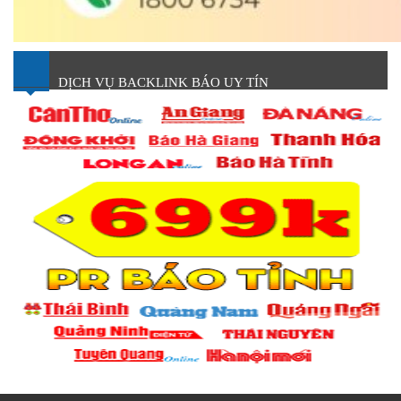
DỊCH VỤ BACKLINK BÁO UY TÍN