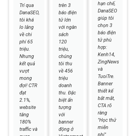
trên
khai
sách
VnExpress
campaign
startup
và Dân
banner
hạn chế,
Trí qua
trên 3
DanaSEO
DanaSEO,
báo điện
giúp tôi
tôi khá
tử lớn
chọn 3
lo lắng
với ngân
báo điện
về chi
sách
tử phù
phí 65
120
hợp:
triệu.
triệu,
Kenh14,
Nhưng
chúng
ZingNews
kết quả
tôi thu
và
vượt
về 456
TuoiTre.
mong
triệu
Banner
đợi! CTR
doanh
thiết kế
đạt
thu. Đặc
bắt mắt,
2.1%,
biệt ấn
CTA rõ
website
tượng
ràng
tăng
với