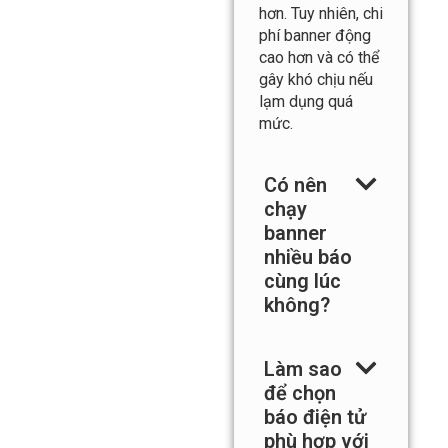
thu hút sự chú ý
tốt và truyền tải
nhiều thông tin
hơn. Tuy nhiên, chi
phí banner động
cao hơn và có thể
gây khó chịu nếu
lạm dụng quá
mức.
Có nên
chạy
banner
nhiều báo
cùng lúc
không?
Làm sao