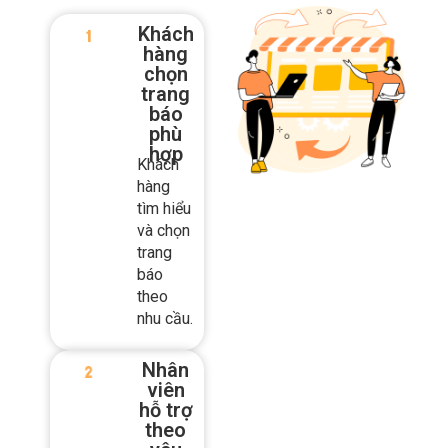
điện tử
Khách
hàng
chọn
trang
báo
phù
hợp
Khách
hàng
tìm hiểu
và chọn
trang
báo
theo
nhu cầu.
Nhân