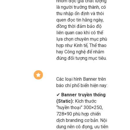
xuất hiện cạnh nội dung
báo chí uy tín, tiếp cận
nhóm độc giả chất lượng
là người trưởng thành, có
thu nhập ổn định và thói
quen đọc tin hằng ngày,
đồng thời đảm bảo độ
liên quan cao khi có thể
lựa chọn chuyên mục phù
hợp như Kinh tế, Thể thao
hay Công nghệ để nhắm
đúng đối tượng mục tiêu.
Các loại hình Banner trên
báo chí phổ biến hiện nay:
✔
Banner truyền thống
(Static):
Kích thước
“huyền thoại” 300×250,