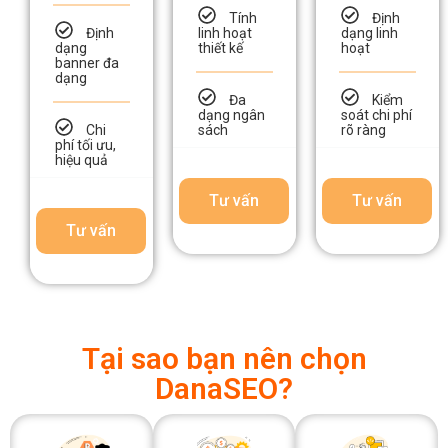
độ phủ
chiến dịch
quả trong
thương
đa kênh
ngắn hạn
hiệu
Tính
Định
Định
linh hoạt
dạng linh
dạng
thiết kế
hoạt
banner đa
dạng
Đa
Kiểm
dạng ngân
soát chi phí
Chi
sách
rõ ràng
phí tối ưu,
hiệu quả
Tư vấn
Tư vấn
Tư vấn
Tại sao bạn nên chọn