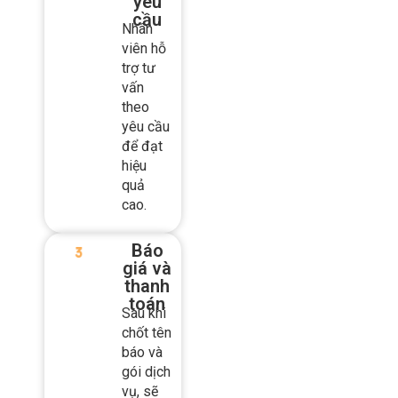
viên
hỗ trợ
theo
yêu
cầu
Nhân
viên hỗ
trợ tư
vấn
theo
yêu cầu
để đạt
hiệu
quả
cao.
Báo
giá và
thanh
toán
Sau khi
chốt tên