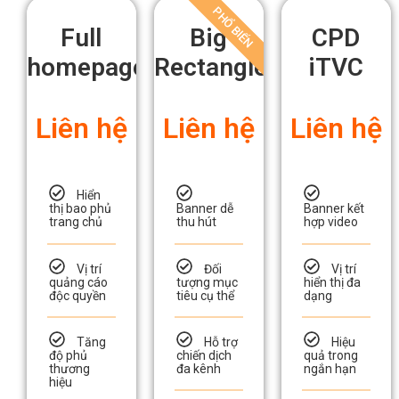
tử tại DanaSEO
PHỔ BIẾN
Full
Big
CPD
homepage
Rectangle
iTVC
Liên hệ
Liên hệ
Liên hệ
Hiển
thị bao phủ
Banner dễ
Banner kết
trang chủ
thu hút
hợp video
Vị trí
Đối
Vị trí
quảng cáo
tượng mục
hiển thị đa
độc quyền
tiêu cụ thể
dạng
Tăng
Hỗ trợ
Hiệu