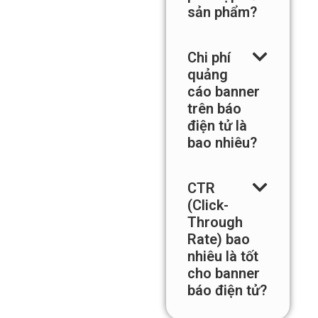
để chọn
báo điện tử
phù hợp với
sản phẩm?
Chi phí
quảng
cáo banner
trên báo
điện tử là
bao nhiêu?
CTR
(Click-
Through
Rate) bao
nhiêu là tốt
cho banner