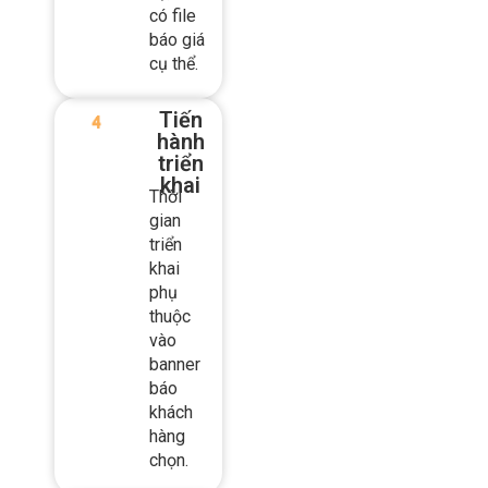
báo và
gói dịch
vụ, sẽ
có file
báo giá
cụ thể.
Tiến
hành
triển
khai
Thời
gian
triển
khai
phụ
thuộc
vào
banner
báo
khách