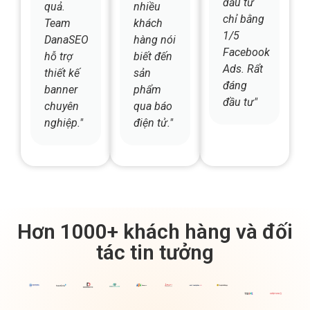
hàng trả
thực sự
hiệu
phí. Phí
hiệu
tăng vọt,
đầu tư
quả.
nhiều
chỉ bằng
Team
khách
1/5
DanaSEO
hàng nói
Facebook
hỗ trợ
biết đến
Ads. Rẩt
thiết kế
sản
đáng
banner
phẩm
đầu tư"
chuyên
qua báo
nghiệp."
điện tử."
Hơn 1000+ khách hàng và đối
tác tin tưởng