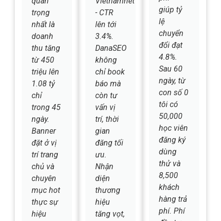
"Học thử
180%
banner
miễn
traffic và
động ở
phí"
quan
Vietnamnet
giúp tỷ
trọng
- CTR
lệ
nhất là
lên tới
chuyển
doanh
3.4%.
đổi đạt
thu tăng
DanaSEO
4.8%.
từ 450
không
Sau 60
triệu lên
chỉ book
ngày, từ
1.08 tỷ
báo mà
con số 0
chỉ
còn tư
tôi có
trong 45
vấn vị
50,000
ngày.
trí, thời
học viên
Banner
gian
đăng ký
đặt ở vị
đăng tối
dùng
trí trang
ưu.
thử và
chủ và
Nhận
8,500
chuyên
diện
khách
mục hot
thương