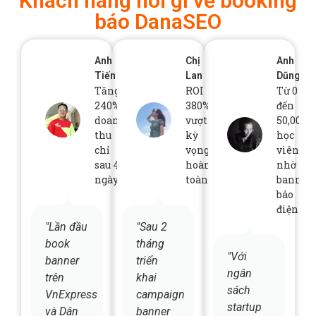
Khách hàng nói gì về booking
báo DanaSEO
Anh
Chị
Anh
Tiến
Lan
Dũng
Tăng
ROI
Từ 0
240%
380%
đến
doanh
vượt
50,000
thu
kỳ
học
chỉ
vọng
viên
sau 45
hoàn
nhờ
ngày
toàn
banner
báo
điện tử
"Lần đầu
"Sau 2
book
tháng
"Với
banner
triển
ngân