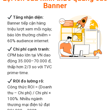
Lợi ích của hình thức quảng cáo
Banner
Tăng nhận diện:
Banner tiếp cận hàng
triệu lượt xem mỗi ngày;
báo lớn thường chiếm >
60% audience internet.
Chi phí cạnh tranh:
CPM báo lớn tại VN dao
động 35.000–70.000 đ,
thấp hơn 2/3 so với TVC
prime-time.
ROI đo lường rõ:
Công thức ROI = (Doanh
thu – Chi phí) / Chi phí ×