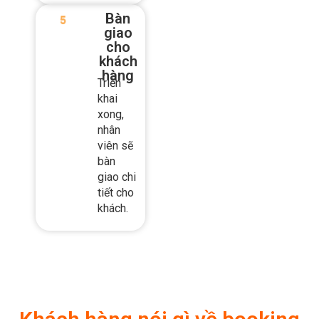
hàng
chọn.
Bàn
giao
cho
khách
hàng
Triển
khai
xong,
nhân
viên sẽ
bàn
giao chi
tiết cho
khách.