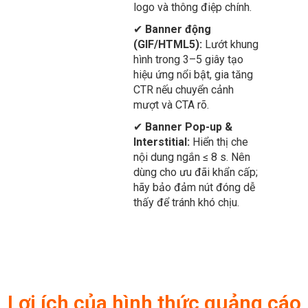
728×90 phù hợp chiến
dịch branding cơ bản. Nội
dung nên cô đọng, ưu tiên
logo và thông điệp chính.
✔
Banner động
(GIF/HTML5):
Lướt khung
hình trong 3–5 giây tạo
hiệu ứng nổi bật, gia tăng
CTR nếu chuyển cảnh
mượt và CTA rõ.
✔
Banner Pop-up &
Interstitial:
Hiển thị che
nội dung ngắn ≤ 8 s. Nên
dùng cho ưu đãi khẩn cấp;
hãy bảo đảm nút đóng dễ
thấy để tránh khó chịu.