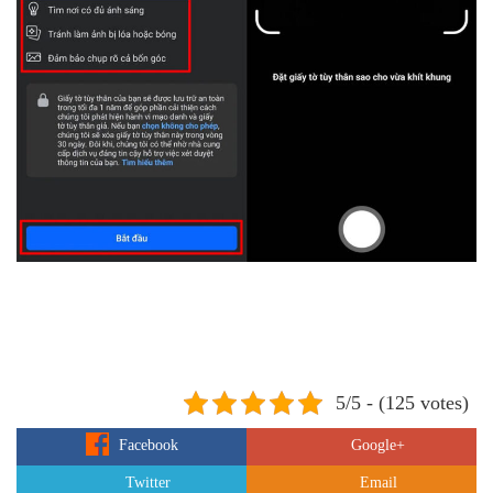
5/5 - (125 votes)
Facebook
Google+
Twitter
Email