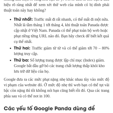
hiệu rõ ràng nhất để xem xét thử web của mình có bị dính phải
thuật toán này hay không?
Thứ nhất:
Traffic mất đi rất nhanh, có thể mất đi một nửa.
Nhất là tầm tháng 1 tới tháng 4, khi thuật toán Panada được
cập nhật ở Việt Nam. Panada có thể phạt toàn bộ web hoặc
phạt riêng từng URL nào đó. Bạn hãy check để biết kết quả
cụ thể nhất.
Thứ hai:
Traffic giảm từ từ và có thể giảm tới 70 – 80%
lượng truy cập.
Thứ ba:
Số lượng trang được lập chỉ mục (Index) giảm.
Google bắt đầu gỡ bỏ các trang chất lượng thấp khỏi kho
lưu trữ dữ liệu của họ.
Google đưa ra các mức phạt nặng nhẹ khác nhau tùy vào mức độ
vi phạm của website đó. Ở mức độ nhẹ thì web bạn có thể tụt vài
bậc còn nặng thì tôi không nói bạn cũng biết rồi đó. Qua các trang
phía sau và có thể not in 100.
Các yếu tố Google Panda dùng để