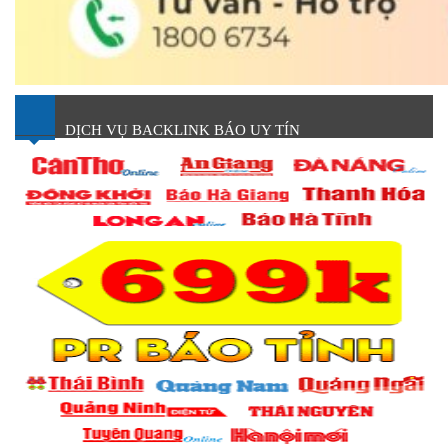
DỊCH VỤ BACKLINK BÁO UY TÍN