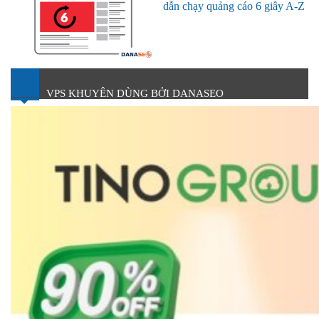
dẫn chạy quảng cáo 6 giây A-Z
VPS KHUYÊN DÙNG BỞI DANASEO