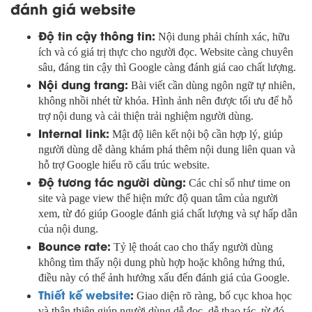
đánh giá website
Độ tin cậy thông tin:
Nội dung phải chính xác, hữu
ích và có giá trị thực cho người đọc. Website càng chuyên
sâu, đáng tin cậy thì Google càng đánh giá cao chất lượng.
Nội dung trang:
Bài viết cần dùng ngôn ngữ tự nhiên,
không nhồi nhét từ khóa. Hình ảnh nên được tối ưu để hỗ
trợ nội dung và cải thiện trải nghiệm người dùng.
Internal link:
Mật độ liên kết nội bộ cần hợp lý, giúp
người dùng dễ dàng khám phá thêm nội dung liên quan và
hỗ trợ Google hiểu rõ cấu trúc website.
Độ tương tác người dùng:
Các chỉ số như time on
site và page view thể hiện mức độ quan tâm của người
xem, từ đó giúp Google đánh giá chất lượng và sự hấp dẫn
của nội dung.
Bounce rate:
Tỷ lệ thoát cao cho thấy người dùng
không tìm thấy nội dung phù hợp hoặc không hứng thú,
điều này có thể ảnh hưởng xấu đến đánh giá của Google.
Thiết kế website
:
Giao diện rõ ràng, bố cục khoa học
và thân thiện giúp người dùng dễ đọc, dễ thao tác, từ đó