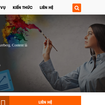
 VỤ
KIẾN THỨC
LIÊN HỆ
rberg. Content là
LIÊN HỆ