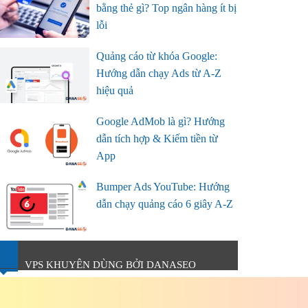
bằng thẻ gì? Top ngân hàng ít bị
lỗi
Quảng cáo từ khóa Google:
Hướng dẫn chạy Ads từ A-Z
hiệu quả
Google AdMob là gì? Hướng
dẫn tích hợp & Kiếm tiền từ
App
Bumper Ads YouTube: Hướng
dẫn chạy quảng cáo 6 giây A-Z
VPS KHUYÊN DÙNG BỞI DANASEO