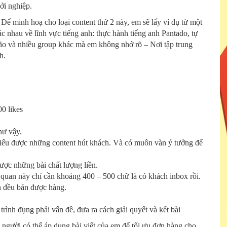
hởi nghiệp.
 Để minh hoạ cho loại content thứ 2 này, em sẽ lấy ví dụ từ một
c nhau về lĩnh vực tiếng anh: thực hành tiếng anh Pantado, tự
k não và nhiều group khác mà em không nhớ rõ – Nơi tập trung
h.
00 likes
hư vậy.
 hiểu được những content hút khách. Và có muôn vàn ý tưởng để
ược những bài chất lượng liền.
 quan này chỉ cần khoảng 400 – 500 chữ là có khách inbox rồi.
ắn đều bán được hàng.
trình đụng phải vấn đề, đưa ra cách giải quyết và kết bài
 người có thể áp dụng bài viết của em để tối ưu đơn hàng cho