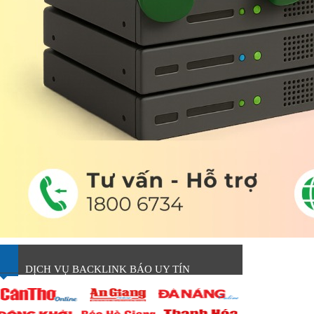
DỊCH VỤ BACKLINK BÁO UY TÍN