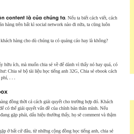
òn content là của chúng ta
. Nếu ta biết cách viết, cách
án hàng trên bất kì social network nào đi nữa, ta cũng luôn
 khách hàng cho dù chúng ta có quảng cáo hay là không?
y hữu ích, mà muốn chia sẻ về để dành vì thấy nó hay quá, có
như: Chia sẻ bộ tài liệu học tiếng anh 32G, Chia sẻ ebook cách
hí, . . .
box
àng đồng thời cả cách giải quyết cho trường hợp đó. Khách
ể có thể giải quyết vấn đề của chính bản thân mình. Nếu
 đang gặp phải, dấu hiệu thường thấy, họ sẽ comment và thậm
t gặp ở bất cứ đâu, từ những cộng đồng học tiếng anh, chia sẻ