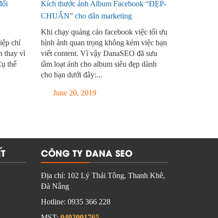
đổi
Kích thước ảnh Album Facebook “ĐẸP-
CHUẨN” cho dân marketing
Khi chạy quảng cáo facebook việc tối ưu
iệp chỉ
hình ảnh quan trọng không kém việc bạn
n thay vì
viết content. Vì vậy DanaSEO đã sưu
Cụ thể
tầm loạt ảnh cho album siêu đẹp dành
cho bạn dưới đây:...
June 20, 2019
T
CÔNG TY DANA SEO
Địa chỉ:
102 Lý Thái Tông, Thanh Khê,
Đà Nẵng
Hotline:
0935 366 228
MST:
0402001765