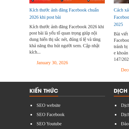
Kích thước ảnh đăng Facebook chuẩn
Cách xá
2026 khi post bài
Faceboo
2025
Kích thước ảnh đăng Facebook 2026 khi
post bài là yếu tố quan trọng giúp nội
Bài viết
dung hiển thị sắc nét, đúng tỉ lệ và tăng
Faceboo
khả năng thu hút người xem. Cập nhật
tránh bị
kích...
e khoản
147/202
January 30, 2026
Dece
KIẾN THỨC
DỊCH
SEO website
Dịch
SEO Facebook
Dịch
SEO Youtube
Đào