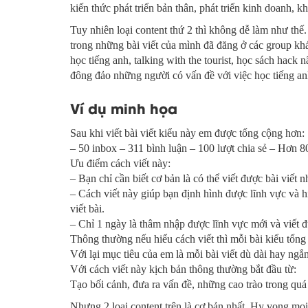
kiến thức phát triển bản thân, phát triển kinh doanh, k
Tuy nhiên loại content thứ 2 thì không dễ làm như thế.
trong những bài viết của mình đã đăng ở các group khá
học tiếng anh, talking with the tourist, học sách hac
đông đảo những người có vấn đề với việc học tiếng an
Ví dụ minh họa
Sau khi viết bài viết kiểu này em được tổng cộng hơn:
– 50 inbox – 311 bình luận – 100 lượt chia sẻ – Hơn 8
Ưu điểm cách viết này:
– Bạn chỉ cần biết cơ bản là có thể viết được bài viết n
– Cách viết này giúp bạn định hình được lĩnh vực và
viết bài.
– Chỉ 1 ngày là thâm nhập được lĩnh vực mới và viết đ
Thông thường nếu hiểu cách viết thì mỗi bài kiểu tổng
Với lại mục tiêu của em là mỗi bài viết dù dài hay ng
Với cách viết này kịch bản thông thường bắt đầu từ:
Tạo bối cảnh, đưa ra vấn đề, những cao trào trong quá 
Nhưng 2 loại content trên là cơ bản nhất. Hy vọng mọi