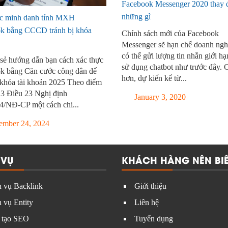
Facebook Messenger 2020 thay 
những gì
c minh danh tính MXH
k bằng CCCD tránh bị khóa
Chính sách mới của Facebook
Messenger sẽ hạn chế doanh ngh
có thể gửi lượng tin nhắn giới hạ
 sẻ hướng dẫn bạn cách xác thực
sử dụng chatbot như trước đây. 
k bằng Căn cước công dân để
hơn, dự kiến kể từ...
 khóa tài khoản 2025 Theo điểm
 3 Điều 23 Nghị định
January 3, 2020
4/NĐ-CP một cách chi...
mber 24, 2024
 VỤ
KHÁCH HÀNG NÊN BIẾ
 vụ Backlink
Giới thiệu
 vụ Entity
Liên hệ
 tạo SEO
Tuyển dụng