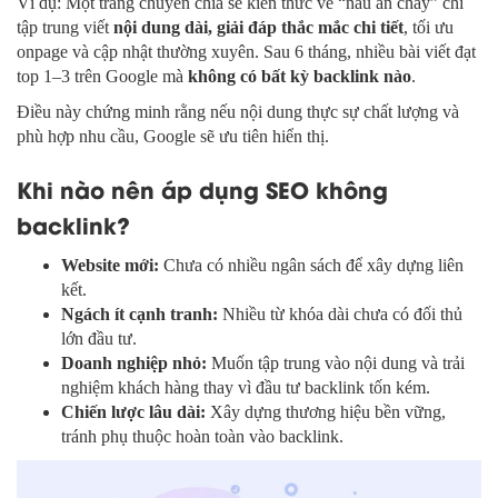
Ví dụ: Một trang chuyên chia sẻ kiến thức về “nấu ăn chay” chỉ
tập trung viết
nội dung dài, giải đáp thắc mắc chi tiết
, tối ưu
onpage và cập nhật thường xuyên. Sau 6 tháng, nhiều bài viết đạt
top 1–3 trên Google mà
không có bất kỳ backlink nào
.
Điều này chứng minh rằng nếu nội dung thực sự chất lượng và
phù hợp nhu cầu, Google sẽ ưu tiên hiển thị.
Khi nào nên áp dụng SEO không
backlink?
Website mới:
Chưa có nhiều ngân sách để xây dựng liên
kết.
Ngách ít cạnh tranh:
Nhiều từ khóa dài chưa có đối thủ
lớn đầu tư.
Doanh nghiệp nhỏ:
Muốn tập trung vào nội dung và trải
nghiệm khách hàng thay vì đầu tư backlink tốn kém.
Chiến lược lâu dài:
Xây dựng thương hiệu bền vững,
tránh phụ thuộc hoàn toàn vào backlink.