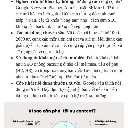
Nghiên cứu từ khóa kỹ lưỡng
: Sử dụng các công cụ như
Google Keyword Planner, Ahrefs, hoặc SEMrush để tìm
các từ khóa có lượng tìm kiếm cao nhưng độ cạnh tranh
thấp. Ví dụ, các từ khóa “long-tail” như “cách làm SEO
không cần backlink” thường dễ xếp hạng hơn.
Tạo nội dung chuyên sâu
: Viết các bài blog dài từ 1000-
2000 từ, cung cấp thông tin chi tiết và giá trị. Nội dung cần
giải quyết các vấn đề cụ thể, cung cấp giải pháp thực tế, và
sử dụng các ví dụ minh họa.
Sử dụng từ khóa một cách tự nhiên
: Đặt từ khóa chính
như
SEO không backlink
ở tiêu đề, thẻ meta, tiêu đề phụ
(H2, H3), và trong nội dung bài viết. Tuy nhiên, tránh nhồi
nhét từ khóa để giữ trải nghiệm đọc tự nhiên.
Cập nhật nội dung thường xuyên
: Google yêu thích nội
dung mới mẻ. Hãy định kỳ cập nhật bài viết để đảm bảo
thông tin luôn chính xác và phù hợp với xu hướng.