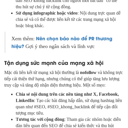
dẫn SEO không backlink cho người mới bắt đầu” có thể
thu hút sự chú ý từ cộng đồng.
Sử dụng infographic hoặc video
: Nội dung trực quan dễ
chia sẻ và có thể được liên kết từ các trang mạng xã hội
hoặc blog khác.
Nên chọn báo nào để PR thương
Xem thêm:
hiệu?
Gợi ý theo ngân sách và lĩnh vực
Tận dụng sức mạnh của mạng xã hội
Mặc dù liên kết từ mạng xã hội thường là
nofollow
và không trực
tiếp cải thiện thứ hạng, nhưng chúng có thể giúp tăng lưu lượng
truy cập và tăng độ nhận diện thương hiệu. Một số mẹo:
Chia sẻ nội dung trên các nền tảng như X, Facebook,
LinkedIn
: Tạo các bài đăng hấp dẫn, sử dụng hashtag liên
quan như #SEO, #SEO_khong_backlink để tiếp cận đối
tượng mục tiêu.
Tương tác với cộng đồng
: Tham gia các nhóm hoặc diễn
đàn liên quan đến SEO để chia sẻ kiến thức và thu hút