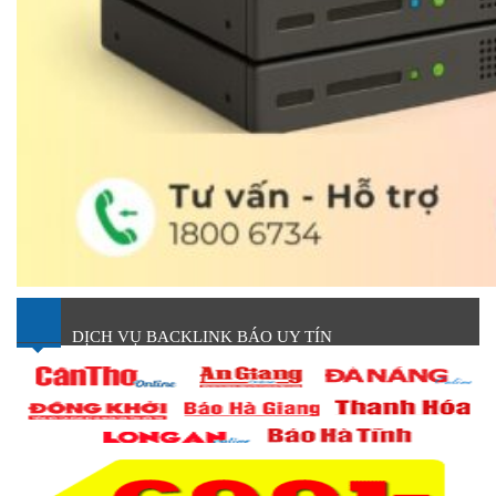
DỊCH VỤ BACKLINK BÁO UY TÍN