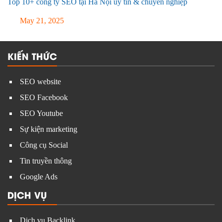
Top 10+ công ty SEO tại Hà Nội uy tín & chuyên nghiệp
May 21, 2025
KIẾN THỨC
SEO website
SEO Facebook
SEO Youtube
Sự kiện marketing
Công cụ Social
Tin truyền thông
Google Ads
DỊCH VỤ
Dịch vụ Backlink