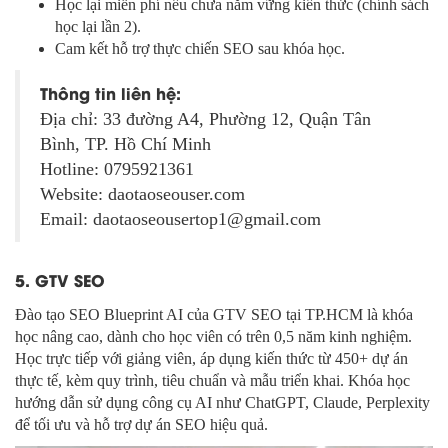
Học lại miễn phí nếu chưa nắm vững kiến thức (chính sách
học lại lần 2).
Cam kết hỗ trợ thực chiến SEO sau khóa học.
Thông tin liên hệ:
Địa chỉ: 33 đường A4, Phường 12, Quận Tân
Bình, TP. Hồ Chí Minh
Hotline: 0795921361
Website: daotaoseouser.com
Email: daotaoseousertop1@gmail.com
5. GTV SEO
Đào tạo SEO Blueprint AI của GTV SEO tại TP.HCM là khóa
học nâng cao, dành cho học viên có trên 0,5 năm kinh nghiệm.
Học trực tiếp với giảng viên, áp dụng kiến thức từ 450+ dự án
thực tế, kèm quy trình, tiêu chuẩn và mẫu triển khai. Khóa học
hướng dẫn sử dụng công cụ AI như ChatGPT, Claude, Perplexity
để tối ưu và hỗ trợ dự án SEO hiệu quả.