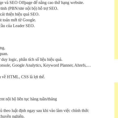
ge và SEO Offpage để nâng cao thứ hạng website.
 tinh (PBN/site nội bộ) hỗ trợ SEO.
 cải thiện hiệu quả SEO.
ật toán mới từ Google.
 cầu của Leader SEO.
ơng.
quan.
duy logic, phân tích số liệu hiệu quả.
nsole, Google Analytics, Keyword Planner, Ahrefs,…
n về HTML, CSS là lợi thế.
nt nội bộ liên tục hàng tuần/tháng
o luật định ngay sau khi vào làm việc chính thức
 chuyên nghiệp.