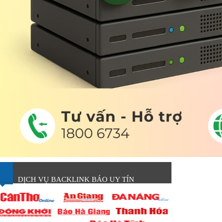
DỊCH VỤ BACKLINK BÁO UY TÍN