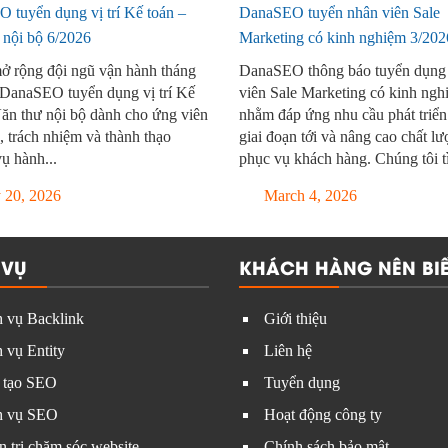
 tuyển dụng vị trí Kế toán –
DanaSEO tuyển nhân viên Sale
 nội bộ 6/2026
Marketing có kinh nghiệm 3/202
 rộng đội ngũ vận hành tháng
DanaSEO thông báo tuyển dụng
 DanaSEO tuyển dụng vị trí Kế
viên Sale Marketing có kinh ngh
Văn thư nội bộ dành cho ứng viên
nhằm đáp ứng nhu cầu phát triển
, trách nhiệm và thành thạo
giai đoạn tới và nâng cao chất l
ụ hành...
phục vụ khách hàng. Chúng tôi tì
20, 2026
March 4, 2026
 VỤ
KHÁCH HÀNG NÊN BIẾ
 vụ Backlink
Giới thiệu
 vụ Entity
Liên hệ
 tạo SEO
Tuyển dụng
h vụ SEO
Hoạt động công ty
 trị chăm sóc website
Chính sách bảo mật