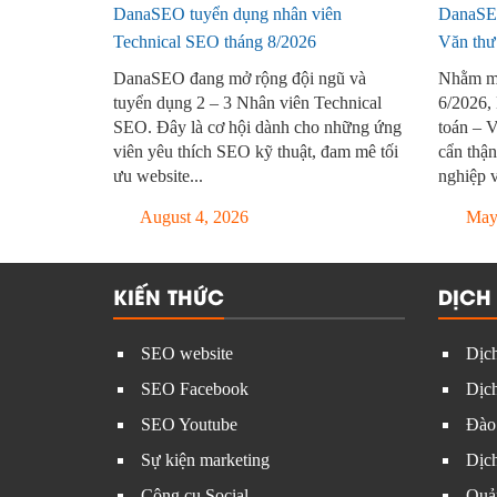
DanaSEO tuyển dụng nhân viên
DanaSEO
Technical SEO tháng 8/2026
Văn thư
DanaSEO đang mở rộng đội ngũ và
Nhằm mở
tuyển dụng 2 – 3 Nhân viên Technical
6/2026,
SEO. Đây là cơ hội dành cho những ứng
toán – 
viên yêu thích SEO kỹ thuật, đam mê tối
cẩn thận
ưu website...
nghiệp v
August 4, 2026
May 
KIẾN THỨC
DỊCH
SEO website
Dịch
SEO Facebook
Dịch
SEO Youtube
Đào
Sự kiện marketing
Dịc
Công cụ Social
Quản