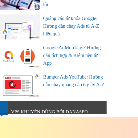
lỗi
Quảng cáo từ khóa Google:
Hướng dẫn chạy Ads từ A-Z
hiệu quả
Google AdMob là gì? Hướng
dẫn tích hợp & Kiếm tiền từ
App
Bumper Ads YouTube: Hướng
dẫn chạy quảng cáo 6 giây A-Z
VPS KHUYÊN DÙNG BỞI DANASEO