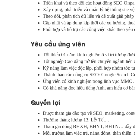
Triển khai và theo dõi các hoạt động SEO Onpa
Xây dựng, phát triển và quản lý hệ thống site vệ
Theo dõi, phân tích dữ liệu và đề xuất giải pháp
Cập nhật và áp dụng kịp thời các xu hướng, thu
Phối hợp và hỗ trợ các công việc khác theo yêu
Yêu cầu ứng viên
Tối thiểu 01 năm kinh nghiệm ở vị trí tương đư
Tốt nghiệp Cao đẳng trở lên chuyên ngành liên 
Kỹ năng làm việc độc lập, phối hợp nhóm tốt; tư 
Thành thạo các công cụ SEO: Google Search Co
Ứng viên có kinh nghiệm trong lĩnh vực MMO.
Có khả năng đọc hiểu tiếng Anh, am hiểu cơ bả
Quyền lợi
Được tham gia đào tạo về SEO, marketing, conte
Thưởng tháng lương 13, Lễ/ Tết…
Tham gia đóng BHXH, BHYT, BHTN… đầy đủ the
Môi trường làm việc trẻ, năng động, thân thiện,