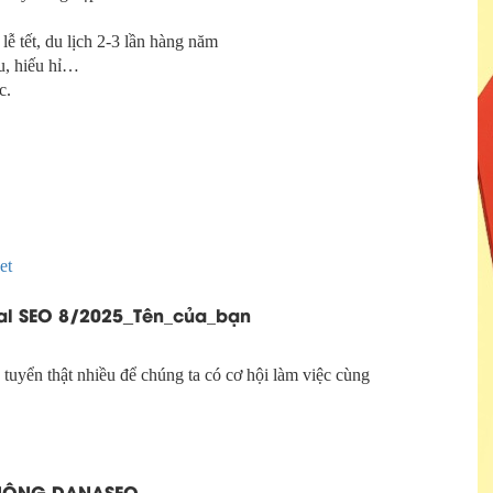
lễ tết, du lịch 2-3 lần hàng năm
au, hiếu hỉ…
c.
et
al SEO 8/2025
Tên_của_bạn
_
uyển thật nhiều để chúng ta có cơ hội làm việc cùng
THÔNG DANASEO