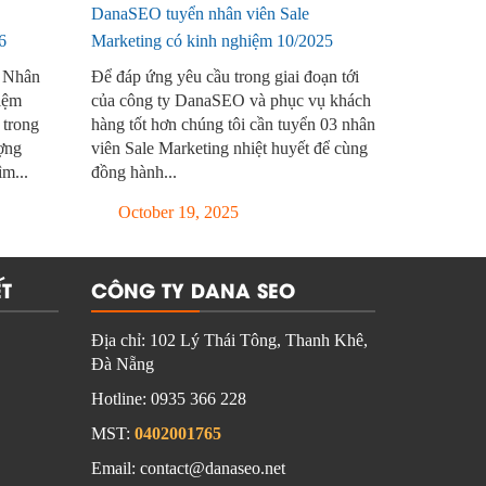
DanaSEO tuyển nhân viên Sale
6
Marketing có kinh nghiệm 10/2025
 Nhân
Để đáp ứng yêu cầu trong giai đoạn tới
iệm
của công ty DanaSEO và phục vụ khách
 trong
hàng tốt hơn chúng tôi cần tuyển 03 nhân
ượng
viên Sale Marketing nhiệt huyết để cùng
m...
đồng hành...
October 19, 2025
T
CÔNG TY DANA SEO
Địa chỉ:
102 Lý Thái Tông, Thanh Khê,
Đà Nẵng
Hotline:
0935 366 228
MST:
0402001765
Email: contact@danaseo.net