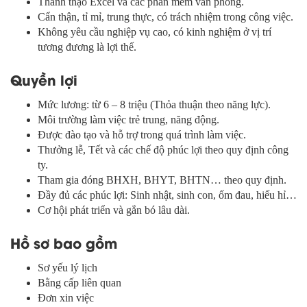
Thành thạo Excel và các phần mềm văn phòng.
Cẩn thận, tỉ mỉ, trung thực, có trách nhiệm trong công việc.
Không yêu cầu nghiệp vụ cao, có kinh nghiệm ở vị trí
tương đương là lợi thế.
Quyền lợi
Mức lương: từ 6 – 8 triệu (Thỏa thuận theo năng lực).
Môi trường làm việc trẻ trung, năng động.
Được đào tạo và hỗ trợ trong quá trình làm việc.
Thưởng lễ, Tết và các chế độ phúc lợi theo quy định công
ty.
Tham gia đóng BHXH, BHYT, BHTN… theo quy định.
Đầy đủ các phúc lợi: Sinh nhật, sinh con, ốm đau, hiếu hỉ…
Cơ hội phát triển và gắn bó lâu dài.
Hồ sơ bao gồm
Sơ yếu lý lịch
Bằng cấp liên quan
Đơn xin việc