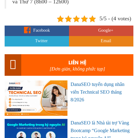
và Thứ 7 (8h00 – 12h00)
5/5 - (4 votes)
Facebook
Google+
Twitter
Email
LIÊN HỆ
[Đơn giản, không phức tạp]
DanaSEO tuyển dụng nhân
viên Technical SEO tháng
8/2026
DanaSEO là Nhà tài trợ Vàng
Bootcamp “Google Marketing