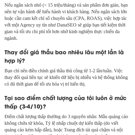
Nếu ngân sách nhỏ (< 15 triệu/tháng) và sản phẩm đơn giản, bạn
nên tự vận hành để hiểu hành vi khách hàng. Nếu ngân sách lớn
hoặc cần cam kết chỉ số chuyên sâu (CPA, ROAS), việc hợp tác
với một Agency uy tín như DanaSEO sẽ giúp bạn tiết kiệm thời
gian và tối ưu chi phí tốt hơn nhờ kinh nghiệm thực chiến đa
ngành.
Thay đổi giá thầu bao nhiêu lâu một lần là
hợp lý?
Bạn chỉ nên điều chỉnh giá thầu thủ công từ 1-2 lần/tuần. Việc
thay đổi quá liên tục sẽ khiến dữ liệu bị nhiễu và hệ thống không
có đủ thời gian để tối ưu hóa vị trí hiển thị.
Tại sao điểm chất lượng của tôi luôn ở mức
thấp (3-4/10)?
Điểm chất lượng thấp thường do 3 nguyên nhân: Mẫu quảng cáo
không chứa từ khóa, Tỷ lệ nhấp chuột dự kiến thấp (do viết
quảng cáo kém hấp dẫn), hoặc Trang đích tải quá chậm và nội