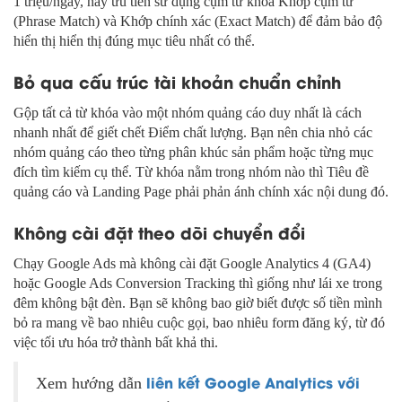
1 triệu/ngày, hãy ưu tiên sử dụng cụm từ khóa Khớp cụm từ
(Phrase Match) và Khớp chính xác (Exact Match) để đảm bảo độ
hiển thị hiển thị đúng mục tiêu nhất có thể.
Bỏ qua cấu trúc tài khoản chuẩn chỉnh
Gộp tất cả từ khóa vào một nhóm quảng cáo duy nhất là cách
nhanh nhất để giết chết Điểm chất lượng. Bạn nên chia nhỏ các
nhóm quảng cáo theo từng phân khúc sản phẩm hoặc từng mục
đích tìm kiếm cụ thể. Từ khóa nằm trong nhóm nào thì Tiêu đề
quảng cáo và Landing Page phải phản ánh chính xác nội dung đó.
Không cài đặt theo dõi chuyển đổi
Chạy Google Ads mà không cài đặt Google Analytics 4 (GA4)
hoặc Google Ads Conversion Tracking thì giống như lái xe trong
đêm không bật đèn. Bạn sẽ không bao giờ biết được số tiền mình
bỏ ra mang về bao nhiêu cuộc gọi, bao nhiêu form đăng ký, từ đó
việc tối ưu hóa trở thành bất khả thi.
liên kết Google Analytics với
Xem hướng dẫn