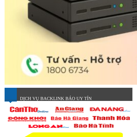
DỊCH VỤ BACKLINK BÁO UY TÍN