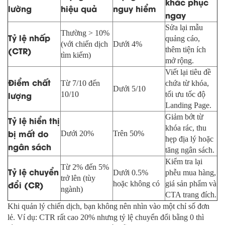
khắc phục
lường
hiệu quả
nguy hiểm
ngay
Sửa lại mẫu
Thường > 10%
Tỷ lệ nhấp
quảng cáo,
(với chiến dịch
Dưới 4%
(CTR)
thêm tiện ích
tìm kiếm)
mở rộng.
Viết lại tiêu đề
Điểm chất
Từ 7/10 đến
chứa từ khóa,
Dưới 5/10
lượng
10/10
tối ưu tốc độ
Landing Page.
Giảm bớt từ
Tỷ lệ hiển thị
khóa rác, thu
bị mất do
Dưới 20%
Trên 50%
hẹp địa lý hoặc
ngân sách
tăng ngân sách.
Kiểm tra lại
Từ 2% đến 5%
Tỷ lệ chuyển
Dưới 0.5%
phễu mua hàng,
trở lên (tùy
đổi (CR)
hoặc không có
giá sản phẩm và
ngành)
CTA trang đích.
Khi quản lý chiến dịch, bạn không nên nhìn vào một chỉ số đơn
lẻ. Ví dụ: CTR rất cao 20% nhưng tỷ lệ chuyển đổi bằng 0 thì