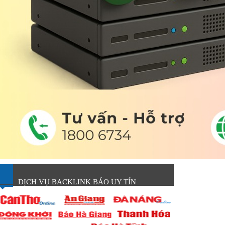
DỊCH VỤ BACKLINK BÁO UY TÍN