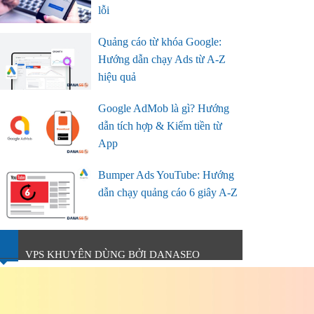
lỗi
Quảng cáo từ khóa Google:
Hướng dẫn chạy Ads từ A-Z
hiệu quả
Google AdMob là gì? Hướng
dẫn tích hợp & Kiếm tiền từ
App
Bumper Ads YouTube: Hướng
dẫn chạy quảng cáo 6 giây A-Z
VPS KHUYÊN DÙNG BỞI DANASEO