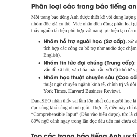
Phân loại các trang báo tiếng an
Mỗi trang báo tiếng Anh được thiết kế với dung lượng 
nhóm độc giả cụ thể. Việc nhận diện đúng phân loại g
thấy nguồn tài liệu phù hợp với năng lực hiện tại của 
Nhóm hỗ trợ người học (Sơ cấp)
: Sử 
tích hợp các công cụ bổ trợ như audio đọc chậ
English).
Nhóm tin tức đại chúng (Trung cấp)
:
vấn đề xã hội, văn hóa toàn cầu với độ khó t
Nhóm học thuật chuyên sâu (Cao cấ
thuật ngữ chuyên ngành kinh tế, chính trị và đ
York Times, Harvard Business Review).
DanaSEO nhận thấy sai lầm lớn nhất của người học là
đọc càng khó càng nhanh giỏi. Thực tế, điều này chỉ d
“Comprehensible Input” (Đầu vào hiểu được), tức là c
80% ngữ cảnh ngay trong lần đọc đầu tiên mà chưa cần 
Top các trang báo tiếng Anh uy t