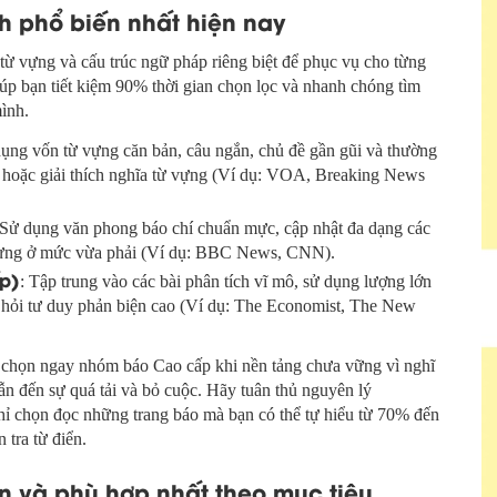
h phổ biến nhất hiện nay
từ vựng và cấu trúc ngữ pháp riêng biệt để phục vụ cho từng
iúp bạn tiết kiệm 90% thời gian chọn lọc và nhanh chóng tìm
mình.
dụng vốn từ vựng căn bản, câu ngắn, chủ đề gần gũi và thường
m hoặc giải thích nghĩa từ vựng (Ví dụ: VOA, Breaking News
 Sử dụng văn phong báo chí chuẩn mực, cập nhật đa dạng các
ừ vựng ở mức vừa phải (Ví dụ: BBC News, CNN).
p)
: Tập trung vào các bài phân tích vĩ mô, sử dụng lượng lớn
òi hỏi tư duy phản biện cao (Ví dụ: The Economist, The New
 chọn ngay nhóm báo Cao cấp khi nền tảng chưa vững vì nghĩ
ẫn đến sự quá tải và bỏ cuộc. Hãy tuân thủ nguyên lý
hỉ chọn đọc những trang báo mà bạn có thể tự hiểu từ 70% đến
tra từ điển.
ín và phù hợp nhất theo mục tiêu