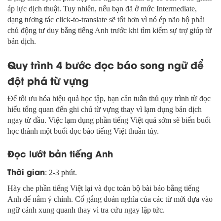
áp lực dịch thuật. Tuy nhiên, nếu bạn đã ở mức Intermediate,
dạng tương tác click-to-translate sẽ tốt hơn vì nó ép não bộ phải
chủ động tư duy bằng tiếng Anh trước khi tìm kiếm sự trợ giúp từ
bản dịch.
Quy trình 4 bước đọc báo song ngữ để
đột phá từ vựng
Để tối ưu hóa hiệu quả học tập, bạn cần tuân thủ quy trình từ đọc
hiểu tổng quan đến ghi chú từ vựng thay vì lạm dụng bản dịch
ngay từ đầu. Việc lạm dụng phần tiếng Việt quá sớm sẽ biến buổi
học thành một buổi đọc báo tiếng Việt thuần túy.
Đọc lướt bản tiếng Anh
Thời gian
: 2-3 phút.
Hãy che phần tiếng Việt lại và đọc toàn bộ bài báo bằng tiếng
Anh để nắm ý chính. Cố gắng đoán nghĩa của các từ mới dựa vào
ngữ cảnh xung quanh thay vì tra cứu ngay lập tức.