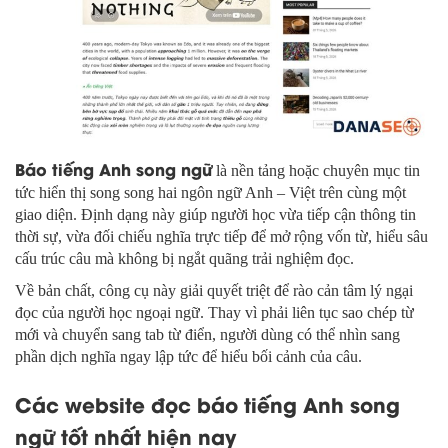
Báo tiếng Anh song ngữ
là nền tảng hoặc chuyên mục tin
tức hiển thị song song hai ngôn ngữ Anh – Việt trên cùng một
giao diện. Định dạng này giúp người học vừa tiếp cận thông tin
thời sự, vừa đối chiếu nghĩa trực tiếp để mở rộng vốn từ, hiểu sâu
cấu trúc câu mà không bị ngắt quãng trải nghiệm đọc.
Về bản chất, công cụ này giải quyết triệt để rào cản tâm lý ngại
đọc của người học ngoại ngữ. Thay vì phải liên tục sao chép từ
mới và chuyển sang tab từ điển, người dùng có thể nhìn sang
phần dịch nghĩa ngay lập tức để hiểu bối cảnh của câu.
Các website đọc báo tiếng Anh song
ngữ tốt nhất hiện nay