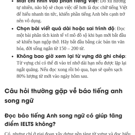
Mắt chỉ nhìn vào phần tiếng Việt
: Do xu hướng
tự nhiên, não bộ sẽ chọn việc dễ hơn là đọc chữ tiếng Việt
để hiểu nhanh tin tức, khiến phần tiếng Anh bên cạnh trở
nên vô dụng.
Chọn bài viết quá dài hoặc sai trình độ
: Đọc
một bài phân tích kinh tế vĩ mô đồ sộ khi bạn mới bắt đầu
sẽ khiến bạn ngộp thở. Hãy bắt đầu bằng các bản tin văn
hóa, đời sống ngắn từ 150 – 200 từ.
Không bao giờ xem lại từ vựng đã ghi chép
:
Từ vựng chỉ có thể đi vào trí nhớ dài hạn nếu được lặp lại
ngắt quãng. Nếu đọc xong rồi bỏ qua, bạn sẽ quên sạch
80% lượng từ mới vào ngày hôm sau.
Câu hỏi thường gặp về báo tiếng anh
song ngữ
Đọc báo tiếng Anh song ngữ có giúp tăng
điểm IELTS không?
Có, nhưng chỉ ở giai đoạn xây dựng nền tảng từ vựng và đọc hiểu