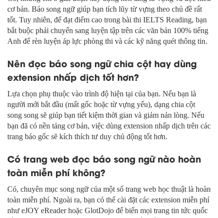
cơ bản. Báo song ngữ giúp bạn tích lũy từ vựng theo chủ đề rất
tốt. Tuy nhiên, để đạt điểm cao trong bài thi IELTS Reading, bạn
bắt buộc phải chuyển sang luyện tập trên các văn bản 100% tiếng
Anh để rèn luyện áp lực phòng thi và các kỹ năng quét thông tin.
Nên đọc báo song ngữ chia cột hay dùng
extension nhấp dịch tốt hơn?
Lựa chọn phụ thuộc vào trình độ hiện tại của bạn. Nếu bạn là
người mới bắt đầu (mất gốc hoặc từ vựng yếu), dạng chia cột
song song sẽ giúp bạn tiết kiệm thời gian và giảm nản lòng. Nếu
bạn đã có nền tảng cơ bản, việc dùng extension nhấp dịch trên các
trang báo gốc sẽ kích thích tư duy chủ động tốt hơn.
Có trang web đọc báo song ngữ nào hoàn
toàn miễn phí không?
Có, chuyên mục song ngữ của một số trang web học thuật là hoàn
toàn miễn phí. Ngoài ra, bạn có thể cài đặt các extension miễn phí
như eJOY eReader hoặc GlotDojo để biến mọi trang tin tức quốc