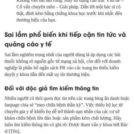
Không viết bài sáo rỗng. Hãy sử dụng cấu trúc Vấn đề –
Cố vấn chuyên môn – Giải pháp. Dẫn lời một bác sĩ có
thật, đính kèm bằng chứng khoa học trước khi nhắc đến
thương hiệu của bạn.
Sai lầm phổ biến khi tiếp cận tin tức và
quảng cáo y tế
Sai lầm nghiêm trọng nhất của người dùng là áp dụng các bài
thuốc không rõ nguồn gốc từ mạng xã hội, còn đối với doanh
nghiệp là phân bổ ngân sách PR vào các trang tin thiếu kiểm
duyệt y khoa dẫn đến mất uy tín thương hiệu.
Đối với độc giả tìm kiếm thông tin
Nhiều người có thói quen đọc tin trên các trang blog ẩn danh hoặc
fanpage chia sẻ “mẹo chữa bệnh thần kỳ”. Việc thiếu bộ lọc từ
chuyên gia y tế khiến họ dễ trở thành nạn nhân của các cơ sở
khám chữa bệnh lừa đảo hoặc sản phẩm kém chất lượng. Hãy
luôn tìm kiếm thông tin có ghi rõ: Được tham vấn y khoa bởi Bác
sĩ [Tên].