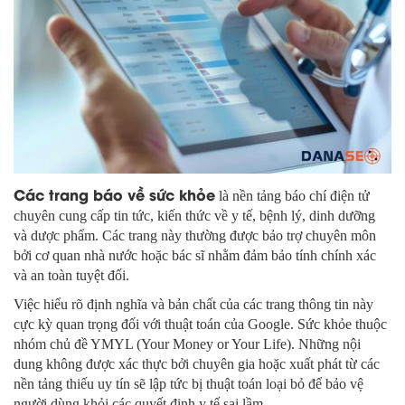
Các trang báo về sức khỏe
là nền tảng báo chí điện tử
chuyên cung cấp tin tức, kiến thức về y tế, bệnh lý, dinh dưỡng
và dược phẩm. Các trang này thường được bảo trợ chuyên môn
bởi cơ quan nhà nước hoặc bác sĩ nhằm đảm bảo tính chính xác
và an toàn tuyệt đối.
Việc hiểu rõ định nghĩa và bản chất của các trang thông tin này
cực kỳ quan trọng đối với thuật toán của Google. Sức khỏe thuộc
nhóm chủ đề YMYL (Your Money or Your Life). Những nội
dung không được xác thực bởi chuyên gia hoặc xuất phát từ các
nền tảng thiếu uy tín sẽ lập tức bị thuật toán loại bỏ để bảo vệ
người dùng khỏi các quyết định y tế sai lầm.