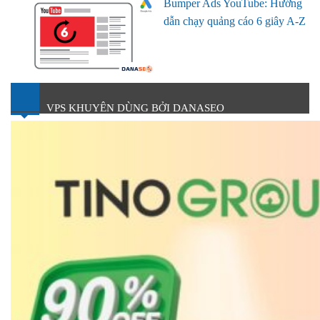
Bumper Ads YouTube: Hướng
dẫn chạy quảng cáo 6 giây A-Z
VPS KHUYÊN DÙNG BỞI DANASEO