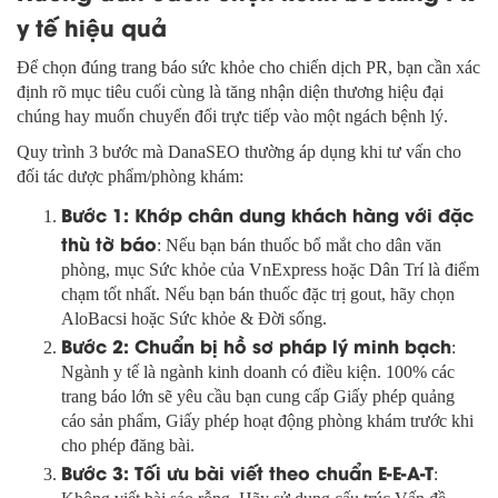
y tế hiệu quả
Để chọn đúng trang báo sức khỏe cho chiến dịch PR, bạn cần xác
định rõ mục tiêu cuối cùng là tăng nhận diện thương hiệu đại
chúng hay muốn chuyển đổi trực tiếp vào một ngách bệnh lý.
Quy trình 3 bước mà DanaSEO thường áp dụng khi tư vấn cho
đối tác dược phẩm/phòng khám:
Bước 1: Khớp chân dung khách hàng với đặc
thù tờ báo
: Nếu bạn bán thuốc bổ mắt cho dân văn
phòng, mục Sức khỏe của VnExpress hoặc Dân Trí là điểm
chạm tốt nhất. Nếu bạn bán thuốc đặc trị gout, hãy chọn
AloBacsi hoặc Sức khỏe & Đời sống.
Bước 2: Chuẩn bị hồ sơ pháp lý minh bạch
:
Ngành y tế là ngành kinh doanh có điều kiện. 100% các
trang báo lớn sẽ yêu cầu bạn cung cấp Giấy phép quảng
cáo sản phẩm, Giấy phép hoạt động phòng khám trước khi
cho phép đăng bài.
Bước 3: Tối ưu bài viết theo chuẩn E-E-A-T
: