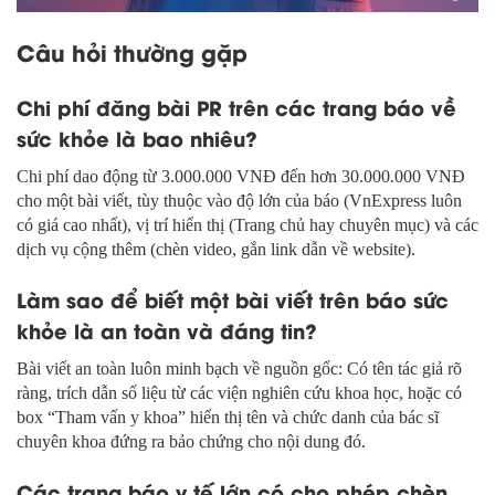
Câu hỏi thường gặp
Chi phí đăng bài PR trên các trang báo về
sức khỏe là bao nhiêu?
Chi phí dao động từ 3.000.000 VNĐ đến hơn 30.000.000 VNĐ
cho một bài viết, tùy thuộc vào độ lớn của báo (VnExpress luôn
có giá cao nhất), vị trí hiển thị (Trang chủ hay chuyên mục) và các
dịch vụ cộng thêm (chèn video, gắn link dẫn về website).
Làm sao để biết một bài viết trên báo sức
khỏe là an toàn và đáng tin?
Bài viết an toàn luôn minh bạch về nguồn gốc: Có tên tác giả rõ
ràng, trích dẫn số liệu từ các viện nghiên cứu khoa học, hoặc có
box “Tham vấn y khoa” hiển thị tên và chức danh của bác sĩ
chuyên khoa đứng ra bảo chứng cho nội dung đó.
Các trang báo y tế lớn có cho phép chèn