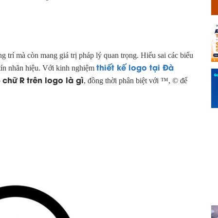
ng trí mà còn mang giá trị pháp lý quan trọng. Hiểu sai các biểu
thiết kế logo tại Đà
 tín nhãn hiệu. Với kinh nghiệm
chữ R trên logo là gì
õ
, đồng thời phân biệt với ™, © để