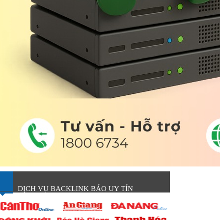
DỊCH VỤ BACKLINK BÁO UY TÍN