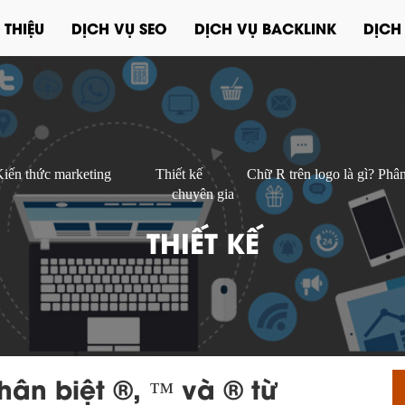
 THIỆU
DỊCH VỤ SEO
DỊCH VỤ BACKLINK
DỊCH
iến thức marketing
Thiết kế
Chữ R trên logo là gì? Phâ
chuyên gia
THIẾT KẾ
Phân biệt ®, ™ và © từ