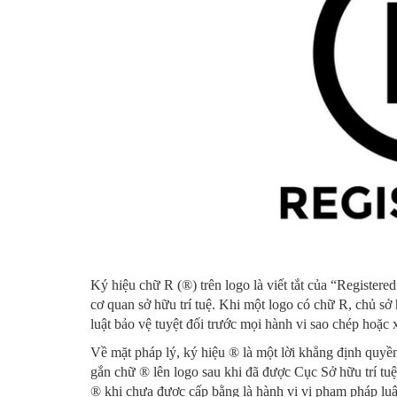
Ký hiệu chữ R (®) trên logo là viết tắt của “Registere
cơ quan sở hữu trí tuệ. Khi một logo có chữ R, chủ 
luật bảo vệ tuyệt đối trước mọi hành vi sao chép hoặc
Về mặt pháp lý, ký hiệu ® là một lời khẳng định quyề
gắn chữ ® lên logo sau khi đã được Cục Sở hữu trí tu
® khi chưa được cấp bằng là hành vi vi phạm pháp luật