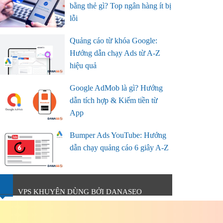
bằng thẻ gì? Top ngân hàng ít bị
lỗi
Quảng cáo từ khóa Google:
Hướng dẫn chạy Ads từ A-Z
hiệu quả
Google AdMob là gì? Hướng
dẫn tích hợp & Kiếm tiền từ
App
Bumper Ads YouTube: Hướng
dẫn chạy quảng cáo 6 giây A-Z
VPS KHUYÊN DÙNG BỞI DANASEO