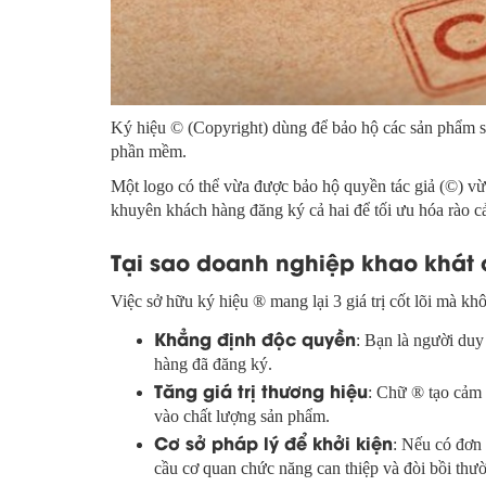
Ký hiệu © (Copyright) dùng để bảo hộ các sản phẩm sá
phần mềm.
Một logo có thể vừa được bảo hộ quyền tác giả (©) v
khuyên khách hàng đăng ký cả hai để tối ưu hóa rào cả
Tại sao doanh nghiệp khao khát 
Việc sở hữu ký hiệu ® mang lại 3 giá trị cốt lõi mà k
Khẳng định độc quyền
: Bạn là người duy
hàng đã đăng ký.
Tăng giá trị thương hiệu
: Chữ ® tạo cảm 
vào chất lượng sản phẩm.
Cơ sở pháp lý để khởi kiện
: Nếu có đơn 
cầu cơ quan chức năng can thiệp và đòi bồi thư