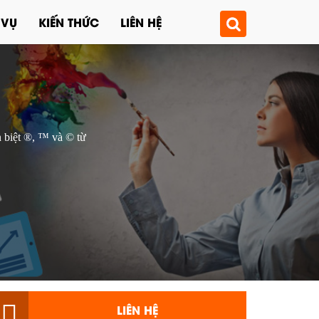
 VỤ
KIẾN THỨC
LIÊN HỆ
n biệt ®, ™ và © từ
LIÊN HỆ