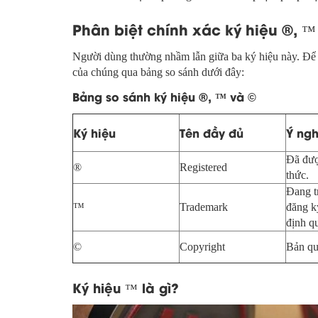
Phân biệt chính xác ký hiệu ®, 
Người dùng thường nhầm lẫn giữa ba ký hiệu này. Để l
của chúng qua bảng so sánh dưới đây:
Bảng so sánh ký hiệu ®, ™ và
©
Ký hiệu
Tên đầy đủ
Ý ngh
Đã đượ
®
Registered
thức.
Đang t
™
Trademark
đăng k
định q
©
Copyright
Bản qu
Ký hiệu ™ là gì?