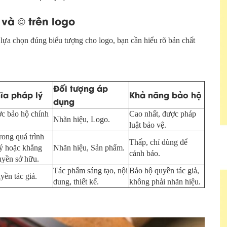
™ và
trên logo
©
ựa chọn đúng biểu tượng cho logo, bạn cần hiểu rõ bản chất
Đối tượng áp
ĩa pháp lý
Khả năng bảo hộ
dụng
c bảo hộ chính
Cao nhất, được pháp
Nhãn hiệu, Logo.
luật bảo vệ.
rong quá trình
Thấp, chỉ dùng để
ý hoặc khẳng
Nhãn hiệu, Sản phẩm.
cảnh báo.
uyền sở hữu.
Tác phẩm sáng tạo, nội
Bảo hộ quyền tác giả,
yền tác giả.
dung, thiết kế.
không phải nhãn hiệu.