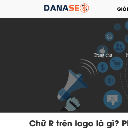
GIỚI
Trang chủ
K
Chữ R trên logo là gì? 