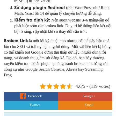
trị SEO) từ liên kết cũ.
Sử dụng plugin Redirect
(trên WordPress như Rank
Math, Yoast SEO) để quản lý chuyển hướng dễ dàng.
Kiểm tra định kỳ:
Nên audit website 3–6 tháng/lần để
phát hiện sớm các broken link. Duy trì hệ thống liên kết nội
bộ rõ ràng, cập nhật khi có thay đổi cấu trúc.
Broken Link
là một lỗi kỹ thuật nhỏ nhưng có thể gây hậu quả
lớn cho SEO và trải nghiệm người dùng. Một vài liên kết bị hỏng
có thể khiến bot Google dừng thu thập dữ liệu, người dùng rời
trang, và doanh thu giảm sút đáng kể. Do đó, bạn hãy thường
xuyên kiểm tra – khắc phục – phòng tránh broken link bằng các
công cụ như Google Search Console, Ahrefs hay Screaming
Frog.
4.6/5 - (119 votes)
Facebook
Google+
Twitter
Email