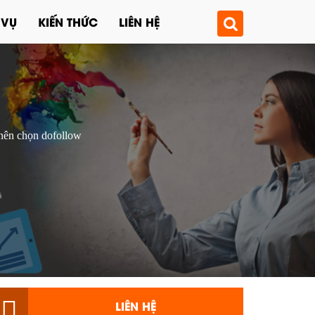
 VỤ
KIẾN THỨC
LIÊN HỆ
nên chọn dofollow
LIÊN HỆ