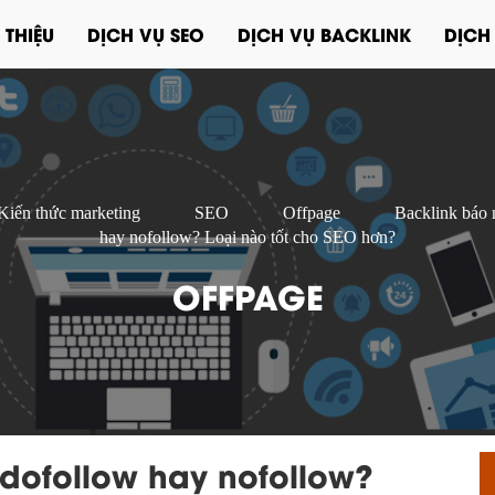
 THIỆU
DỊCH VỤ SEO
DỊCH VỤ BACKLINK
DỊCH
Kiến thức marketing
SEO
Offpage
Backlink báo 
hay nofollow? Loại nào tốt cho SEO hơn?
OFFPAGE
dofollow hay nofollow?