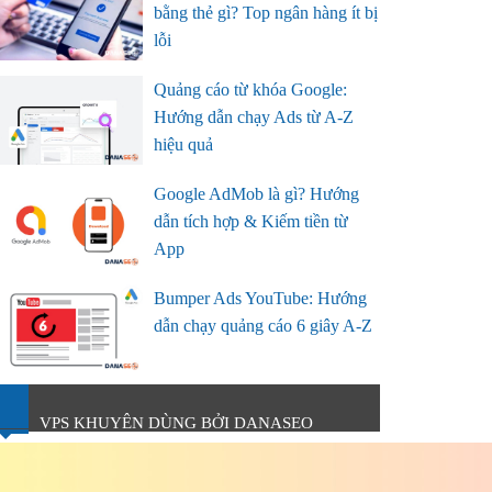
bằng thẻ gì? Top ngân hàng ít bị
lỗi
Quảng cáo từ khóa Google:
Hướng dẫn chạy Ads từ A-Z
hiệu quả
Google AdMob là gì? Hướng
dẫn tích hợp & Kiếm tiền từ
App
Bumper Ads YouTube: Hướng
dẫn chạy quảng cáo 6 giây A-Z
VPS KHUYÊN DÙNG BỞI DANASEO