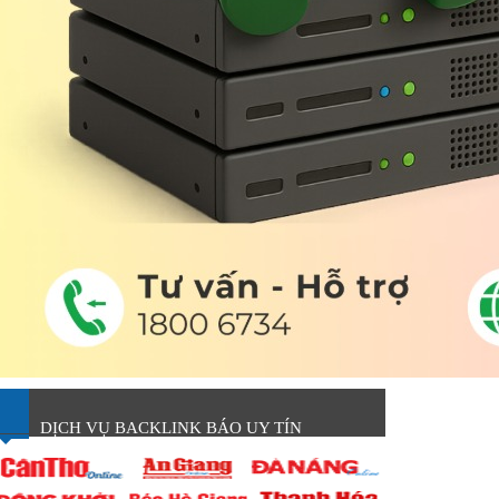
DỊCH VỤ BACKLINK BÁO UY TÍN