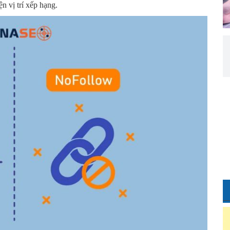
ện vị trí xếp hạng.