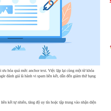
ối ưu hóa quá mức anchor text. Việc lặp lại cùng một từ khóa
ogle đánh giá là hành vi spam liên kết, dẫn đến giảm thứ hạng
liên kết tự nhiên, tăng độ uy tín hoặc tập trung vào nhận diện