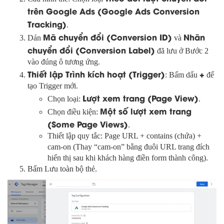
trên Google Ads (Google Ads Conversion
Tracking)
.
Mã chuyển đổi (Conversion ID)
Nhãn
Dán
và
chuyển đổi (Conversion Label)
đã lưu ở Bước 2
vào đúng ô tương ứng.
Thiết lập Trình kích hoạt (Trigger)
+
: Bấm dấu
để
tạo Trigger mới.
Lượt xem trang (Page View)
Chọn loại:
.
Một số lượt xem trang
Chọn điều kiện:
(Some Page Views)
.
Thiết lập quy tắc: Page URL + contains (chứa) +
cam-on (Thay “cam-on” bằng đuôi URL trang đích
hiển thị sau khi khách hàng điền form thành công).
Bấm Lưu toàn bộ thẻ.