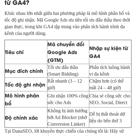
từ GA4?
Khác nhau lớn nhất giữa hai phương pháp là mô hình phân bổ và
tốc độ ghi nhận. Mã Google Ads ưu tiên tối ưu đấu thầu theo thời
gian thực, trong khi GA4 tập trung vào phân tích hành trình đa
kênh của người dùng.
Mã chuyển đổi
Nhập sự kiện từ
Tiêu chí
Google Ads
GA4
(GTM)
Tối ưu đấu thầu
Phân tích luồng hành
Mục đích chính
(Smart Bidding)
vi đa kênh
Rất nhanh (3 – 12
Chậm hơn (có thể
Tốc độ ghi nhận
giờ)
mất 24 – 48 giờ)
Mô hình phân
Ghi nhận 100% công
Chia sẻ công sức cho
bổ
sức cho Ads
SEO, Social, Direct
Không bị ảnh hưởng
Dễ bị thất thoát dữ
Độ chính xác
bởi Ad Blocker (nhờ
liệu do bên thứ 3
Conversion Linker)
Tại DanaSEO, lời khuyên thực chiến của chúng tôi là: Hãy sử