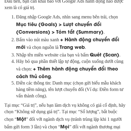
Đầu tiên, bạn cần khai báo với Google Ads hành động nào được
xem là có giá trị.
Đăng nhập Google Ads, nhìn sang menu bên trái, chọn
Mục tiêu (Goals) > Lượt chuyển đổi
(Conversions) > Tóm tắt (Summary)
.
+ Hành động chuyển đổi
Bấm vào nút màu xanh
mới
Trang web
và chọn nguồn là
.
Quét (Scan)
Nhập tên miền website của bạn và bấm
.
Hãy bỏ qua phần thiết lập tự động, cuộn xuống dưới cùng
+ Thêm hành động chuyển đổi theo
và chọn:
cách thủ công
.
Điền các thông tin: Danh mục (chọn gửi biểu mẫu khách
hàng tiềm năng), tên lượt chuyển đổi (Ví dụ: Điền form tư
vấn thành công).
Tại mục “Giá trị”, nếu bạn làm dịch vụ không có giá cố định, hãy
chọn “Không sử dụng giá trị”. Tại mục “Số lượng”, bắt buộc
Một
chọn “
” đối với ngành dịch vụ (tránh trùng lặp khi 1 người
Mọi
bấm gửi form 3 lần) và chọn “
” đối với ngành thương mại