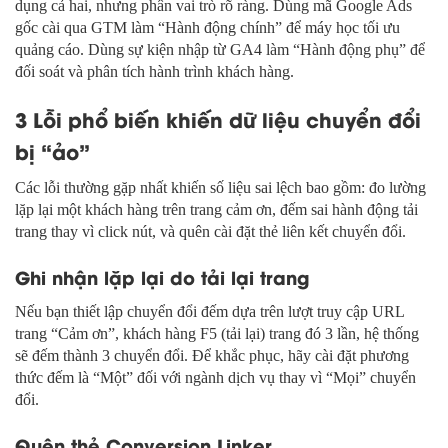
dụng cả hai, nhưng phân vai trò rõ ràng. Dùng mã Google Ads
gốc cài qua GTM làm “Hành động chính” để máy học tối ưu
quảng cáo. Dùng sự kiện nhập từ GA4 làm “Hành động phụ” để
đối soát và phân tích hành trình khách hàng.
3 Lỗi phổ biến khiến dữ liệu chuyển đổi
bị “ảo”
Các lỗi thường gặp nhất khiến số liệu sai lệch bao gồm: đo lường
lặp lại một khách hàng trên trang cảm ơn, đếm sai hành động tải
trang thay vì click nút, và quên cài đặt thẻ liên kết chuyển đổi.
Ghi nhận lặp lại do tải lại trang
Nếu bạn thiết lập chuyển đổi đếm dựa trên lượt truy cập URL
trang “Cảm ơn”, khách hàng F5 (tải lại) trang đó 3 lần, hệ thống
sẽ đếm thành 3 chuyển đổi. Để khắc phục, hãy cài đặt phương
thức đếm là “Một” đối với ngành dịch vụ thay vì “Mọi” chuyển
đổi.
Quên thẻ Conversion Linker