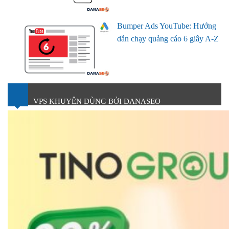
Bumper Ads YouTube: Hướng
dẫn chạy quảng cáo 6 giây A-Z
VPS KHUYÊN DÙNG BỞI DANASEO