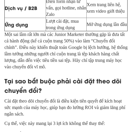
Điền form nhận tư
Xem trang liên hệ,
Dịch vụ / B2B
vấn, gọi hotline, nhắn
xem video giới thiệu
Zalo
Lượt cài đặt, mua
Ứng dụng
Mở ứng dụng lần đầu
trong ứng dụng
Một sai lầm rất lớn mà các Junior Marketer thường gặp là đưa tất
cả hành động (kể cả cuộn trang 50%) vào làm “Chuyển đổi
chính”. Điều này khiến thuật toán Google bị lệch hướng, hệ thống
lầm tưởng những người chỉ cuộn trang là tệp khách hàng chất
lượng, dẫn đến việc tiêu tiền sai tệp. Hãy chỉ tập trung máy học
vào chuyển đổi vĩ mô.
Tại sao bắt buộc phải cài đặt theo dõi
chuyển đổi?
Cài đặt theo dõi chuyển đổi là điều kiện tiên quyết để kích hoạt
sức mạnh của máy học, giúp bạn đo lường ROI và giảm lãng phí
ngân sách.
Cụ thể, việc này mang lại 3 lợi ích không thể thay thế: