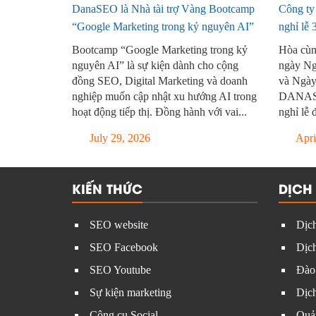
DanaSEO là Nhà tài trợ Vàng Bootcamp
Công t
“Google Marketing trong kỷ nguyên AI”
nghỉ lễ
Bootcamp “Google Marketing trong kỷ
Hòa cùn
nguyên AI” là sự kiện dành cho cộng
ngày Ng
đồng SEO, Digital Marketing và doanh
và Ngày
nghiệp muốn cập nhật xu hướng AI trong
DANASEO
hoạt động tiếp thị. Đồng hành với vai...
nghỉ lễ 
July 29, 2026
Apri
KIẾN THỨC
DỊCH
SEO website
Dịch
SEO Facebook
Dịch
SEO Youtube
Đào
Sự kiện marketing
Dịc
Công cụ Social
Quản