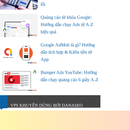
lỗi
Quảng cáo từ khóa Google:
Hướng dẫn chạy Ads từ A-Z
hiệu quả
Google AdMob là gì? Hướng
dẫn tích hợp & Kiếm tiền từ
App
Bumper Ads YouTube: Hướng
dẫn chạy quảng cáo 6 giây A-Z
VPS KHUYÊN DÙNG BỞI DANASEO