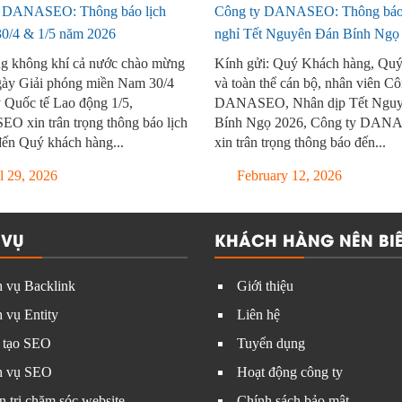
y DANASEO: Thông báo lịch
Công ty DANASEO: Thông báo 
 30/4 & 1/5 năm 2026
nghỉ Tết Nguyên Đán Bính Ngọ
g không khí cả nước chào mừng
Kính gửi: Quý Khách hàng, Quý
ày Giải phóng miền Nam 30/4
và toàn thể cán bộ, nhân viên Cô
 Quốc tế Lao động 1/5,
DANASEO, Nhân dịp Tết Nguy
 xin trân trọng thông báo lịch
Bính Ngọ 2026, Công ty DAN
đến Quý khách hàng...
xin trân trọng thông báo đến...
l 29, 2026
February 12, 2026
 VỤ
KHÁCH HÀNG NÊN BIẾ
 vụ Backlink
Giới thiệu
 vụ Entity
Liên hệ
 tạo SEO
Tuyển dụng
h vụ SEO
Hoạt động công ty
 trị chăm sóc website
Chính sách bảo mật