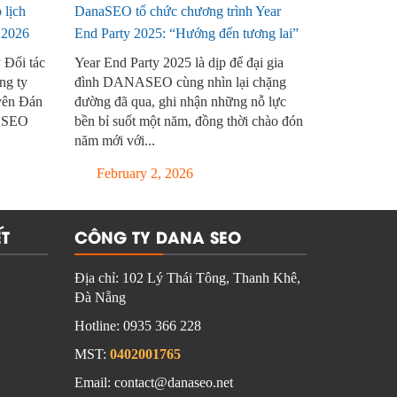
lịch
DanaSEO tổ chức chương trình Year
 2026
End Party 2025: “Hướng đến tương lai”
 Đối tác
Year End Party 2025 là dịp để đại gia
ng ty
đình DANASEO cùng nhìn lại chặng
ên Đán
đường đã qua, ghi nhận những nỗ lực
ASEO
bền bỉ suốt một năm, đồng thời chào đón
năm mới với...
February 2, 2026
T
CÔNG TY DANA SEO
Địa chỉ:
102 Lý Thái Tông, Thanh Khê,
Đà Nẵng
Hotline:
0935 366 228
MST:
0402001765
Email: contact@danaseo.net