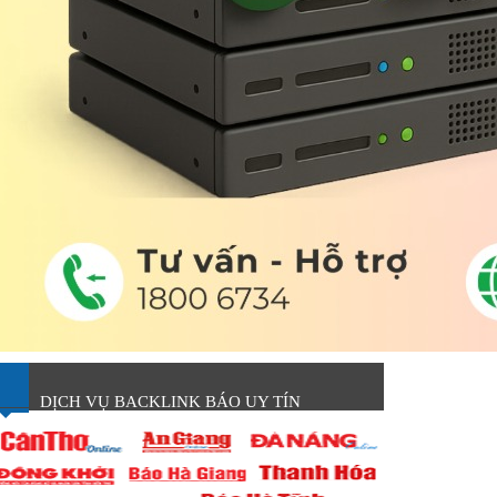
DỊCH VỤ BACKLINK BÁO UY TÍN