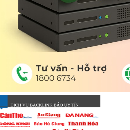
DỊCH VỤ BACKLINK BÁO UY TÍN