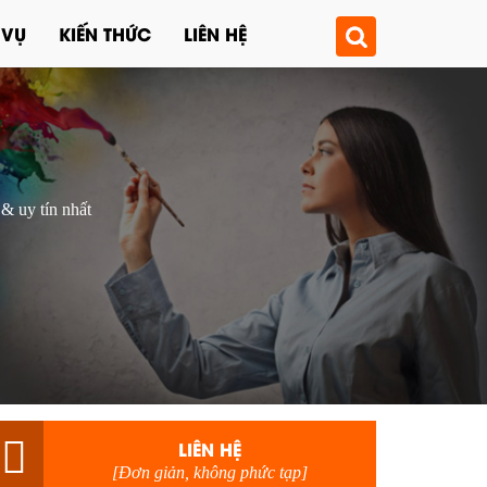
 VỤ
KIẾN THỨC
LIÊN HỆ
 & uy tín nhất
LIÊN HỆ
[Đơn giản, không phức tạp]