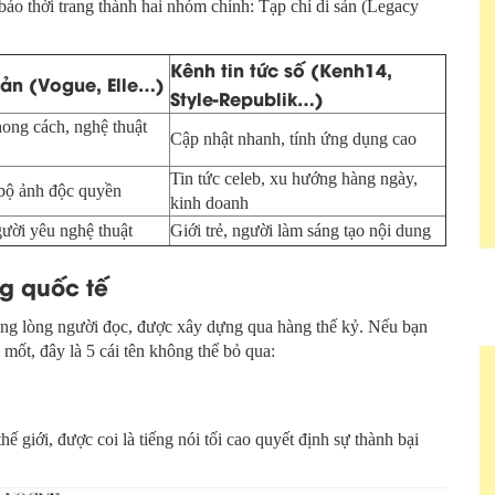
 báo thời trang thành hai nhóm chính: Tạp chí di sản (Legacy
Kênh tin tức số (Kenh14,
sản (Vogue, Elle…)
Style-Republik…)
ong cách, nghệ thuật
Cập nhật nhanh, tính ứng dụng cao
Tin tức celeb, xu hướng hàng ngày,
 bộ ảnh độc quyền
kinh doanh
ười yêu nghệ thuật
Giới trẻ, người làm sáng tạo nội dung
ng quốc tế
trong lòng người đọc, được xây dựng qua hàng thế kỷ. Nếu bạn
mốt, đây là 5 cái tên không thể bỏ qua:
hế giới, được coi là tiếng nói tối cao quyết định sự thành bại