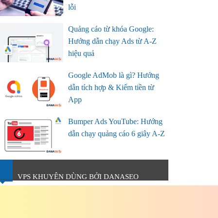
lỗi
Quảng cáo từ khóa Google:
Hướng dẫn chạy Ads từ A-Z
hiệu quả
Google AdMob là gì? Hướng
dẫn tích hợp & Kiếm tiền từ
App
Bumper Ads YouTube: Hướng
dẫn chạy quảng cáo 6 giây A-Z
VPS KHUYÊN DÙNG BỞI DANASEO